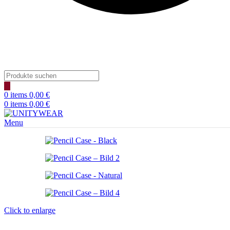
Products
search
0
items
0,00
€
0
items
0,00
€
Menu
Click to enlarge