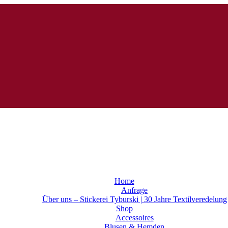
Home
Anfrage
Über uns – Stickerei Tyburski | 30 Jahre Textilveredelung
Shop
Accessoires
Blusen & Hemden