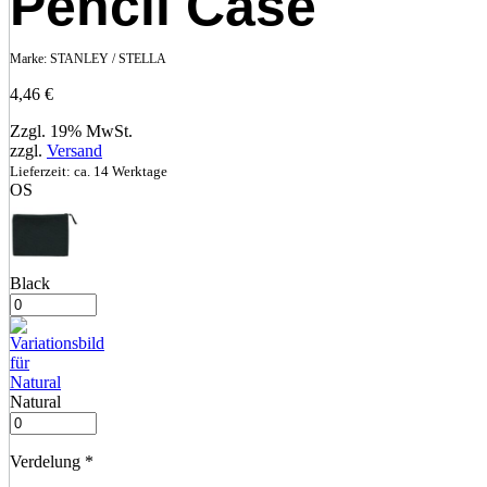
Pencil Case
Marke:
STANLEY / STELLA
4,46
€
Zzgl. 19% MwSt.
zzgl.
Versand
Lieferzeit: ca. 14 Werktage
OS
Black
Natural
Verdelung
*