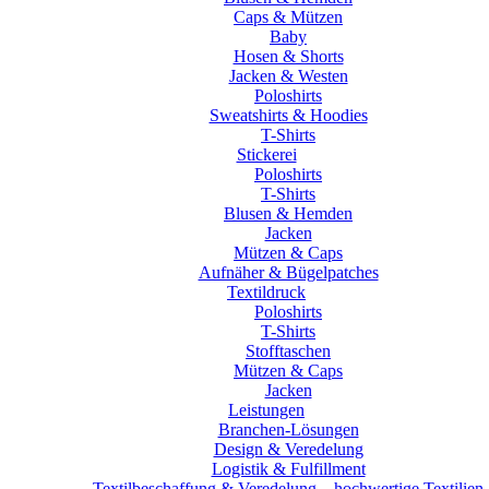
Caps & Mützen
Baby
Hosen & Shorts
Jacken & Westen
Poloshirts
Sweatshirts & Hoodies
T-Shirts
Stickerei
Poloshirts
T-Shirts
Blusen & Hemden
Jacken
Mützen & Caps
Aufnäher & Bügelpatches
Textildruck
Poloshirts
T-Shirts
Stofftaschen
Mützen & Caps
Jacken
Leistungen
Branchen-Lösungen
Design & Veredelung
Logistik & Fulfillment
Textilbeschaffung & Veredelung – hochwertige Textilien