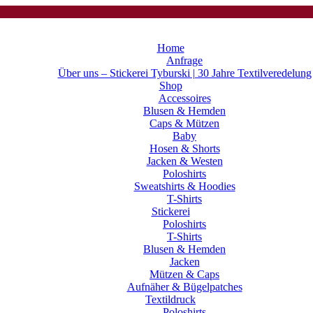
Home
Anfrage
Über uns – Stickerei Tyburski | 30 Jahre Textilveredelung
Shop
Accessoires
Blusen & Hemden
Caps & Mützen
Baby
Hosen & Shorts
Jacken & Westen
Poloshirts
Sweatshirts & Hoodies
T-Shirts
Stickerei
Poloshirts
T-Shirts
Blusen & Hemden
Jacken
Mützen & Caps
Aufnäher & Bügelpatches
Textildruck
Poloshirts