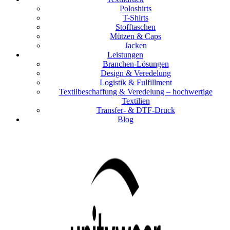
Poloshirts
T-Shirts
Stofftaschen
Mützen & Caps
Jacken
Leistungen
Branchen-Lösungen
Design & Veredelung
Logistik & Fulfillment
Textilbeschaffung & Veredelung – hochwertige
Textilien
Transfer- & DTF-Druck
Blog