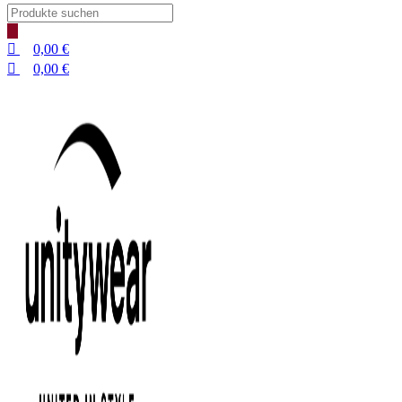
Products
search
0,00
€
0,00
€