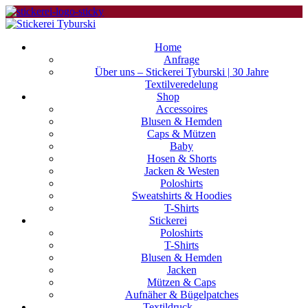
0
0
0
Home
Anfrage
Über uns – Stickerei Tyburski | 30 Jahre
Textilveredelung
Shop
Accessoires
Blusen & Hemden
Caps & Mützen
Baby
Hosen & Shorts
Jacken & Westen
Poloshirts
Sweatshirts & Hoodies
T-Shirts
Stickerei
Poloshirts
T-Shirts
Blusen & Hemden
Jacken
Mützen & Caps
Aufnäher & Bügelpatches
Textildruck