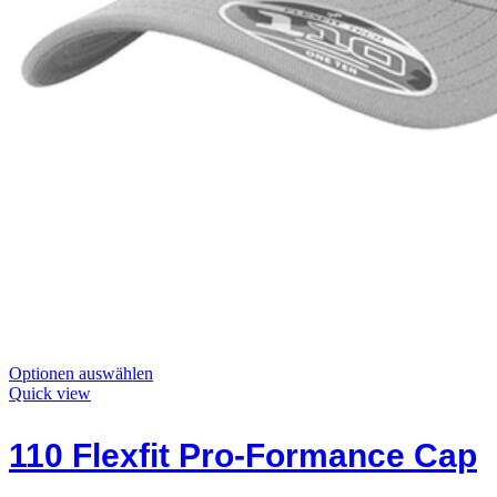
Dieses
Optionen auswählen
Produkt
Quick view
hat
Optionen,
110 Flexfit Pro-Formance Cap
die
auf
der