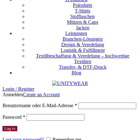
Poloshirts
T-Shirts
Stofftaschen
Mützen & Caps
Jacken
Leistungen
Branchen-Lösungen
Design & Veredelung
Logistik & Fulfillment
Textilbeschaffung & Veredelung – hochwertige
Textilien
Transfer- & DTF-Druck
Blog
Login / Register
Anmelden
Create an Account
Erforderlich
Benutzername oder E-Mail-Adresse
*
Erforderlich
Password
*
Log in
Lost your password?
Remember me