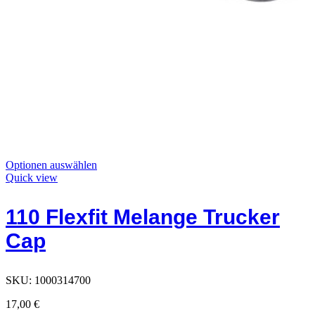
Dieses
Optionen auswählen
Produkt
Quick view
hat
Optionen,
110 Flexfit Melange Trucker
die
auf
Cap
der
Produktseite
ausgewählt
werden
SKU:
1000314700
können
17,00
€