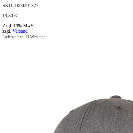
Produktseite
SKU:
1000291327
ausgewählt
werden
19,80
€
können
Zzgl. 19% MwSt.
zzgl.
Versand
Lieferzeit: ca. 14 Werktage