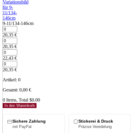
9‑11/134‑146cm
20,35
€
20,35
€
22,43
€
20,35
€
Artikel
:
0
Gesamt
:
0,00
€
0 Items, Total $0.00
In den Warenkorb
Sichere Zahlung
Stickerei & Druck
mit PayPal
Präzise Veredelung