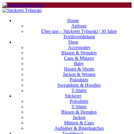
Home
Anfrage
Über uns – Stickerei Tyburski | 30 Jahre
Textilveredelung
Shop
Accessoires
Blusen & Hemden
Caps & Mützen
Baby
Hosen & Shorts
Jacken & Westen
Poloshirts
Sweatshirts & Hoodies
T-Shirts
Stickerei
Poloshirts
T-Shirts
Blusen & Hemden
Jacken
Mützen & Caps
Aufnäher & Bügelpatches
Textildruck