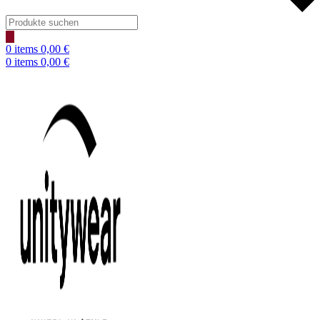
Products
search
0
items
0,00
€
0
items
0,00
€