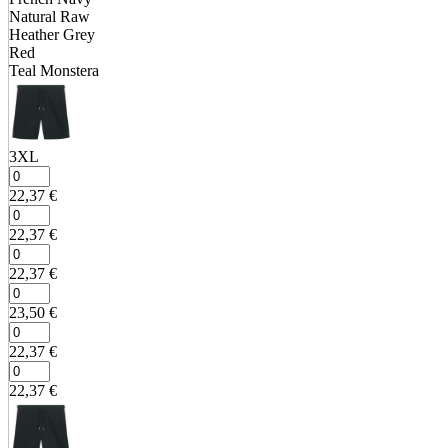
Natural Raw
Heather Grey
Red
Teal Monstera
3XL
22,37
€
22,37
€
22,37
€
23,50
€
22,37
€
22,37
€