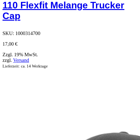
110 Flexfit Melange Trucker
die
auf
Cap
der
Produktseite
ausgewählt
werden
SKU:
1000314700
können
17,00
€
Zzgl. 19% MwSt.
zzgl.
Versand
Lieferzeit: ca. 14 Werktage