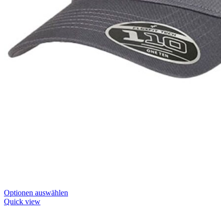
Dieses
Optionen auswählen
Produkt
Quick view
hat
Optionen,