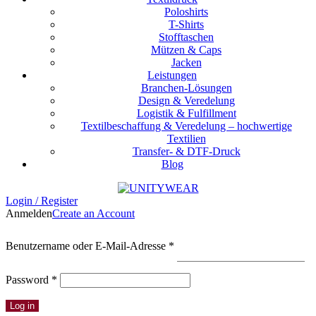
Poloshirts
T-Shirts
Stofftaschen
Mützen & Caps
Jacken
Leistungen
Branchen-Lösungen
Design & Veredelung
Logistik & Fulfillment
Textilbeschaffung & Veredelung – hochwertige
Textilien
Transfer- & DTF-Druck
Blog
Login / Register
Anmelden
Create an Account
Erforderlich
Benutzername oder E-Mail-Adresse
*
Erforderlich
Password
*
Log in