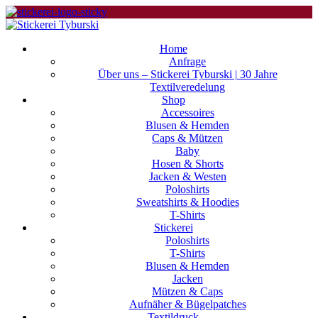
Home
Anfrage
Über uns – Stickerei Tyburski | 30 Jahre
Textilveredelung
Shop
Accessoires
Blusen & Hemden
Caps & Mützen
Baby
Hosen & Shorts
Jacken & Westen
Poloshirts
Sweatshirts & Hoodies
T-Shirts
Stickerei
Poloshirts
T-Shirts
Blusen & Hemden
Jacken
Mützen & Caps
Aufnäher & Bügelpatches
Textildruck