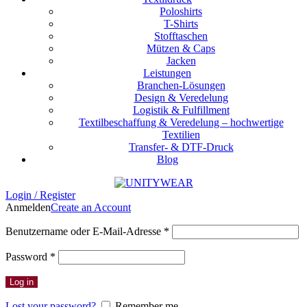
Poloshirts
T-Shirts
Stofftaschen
Mützen & Caps
Jacken
Leistungen
Branchen-Lösungen
Design & Veredelung
Logistik & Fulfillment
Textilbeschaffung & Veredelung – hochwertige
Textilien
Transfer- & DTF-Druck
Blog
Login / Register
Anmelden
Create an Account
Erforderlich
Benutzername oder E-Mail-Adresse
*
Erforderlich
Password
*
Log in
Lost your password?
Remember me