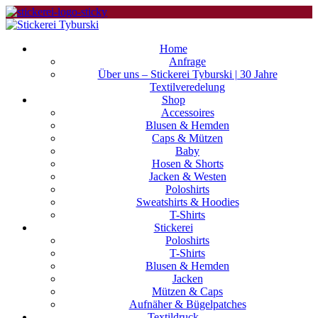
Home
Anfrage
Über uns – Stickerei Tyburski | 30 Jahre
Textilveredelung
Shop
Accessoires
Blusen & Hemden
Caps & Mützen
Baby
Hosen & Shorts
Jacken & Westen
Poloshirts
Sweatshirts & Hoodies
T-Shirts
Stickerei
Poloshirts
T-Shirts
Blusen & Hemden
Jacken
Mützen & Caps
Aufnäher & Bügelpatches
Textildruck