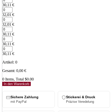
30,11
€
32,01
€
32,01
€
30,11
€
30,11
€
30,11
€
Artikel
:
0
Gesamt
:
0,00
€
0 Items, Total $0.00
In den Warenkorb
Sichere Zahlung
Stickerei & Druck
mit PayPal
Präzise Veredelung