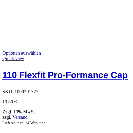
Dieses
Optionen auswählen
Produkt
Quick view
hat
Optionen,
110 Flexfit Pro-Formance Cap
die
auf
der
Produktseite
SKU:
1000291327
ausgewählt
werden
19,80
€
können
Zzgl. 19% MwSt.
zzgl.
Versand
Lieferzeit: ca. 14 Werktage