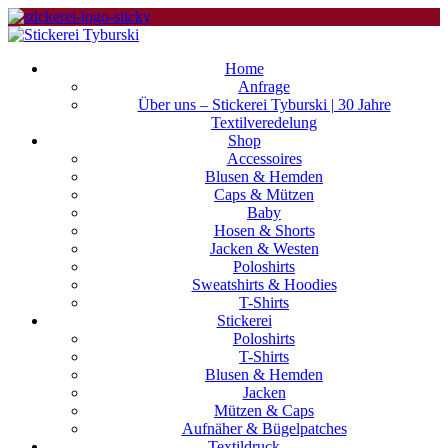
Home
Anfrage
Über uns – Stickerei Tyburski | 30 Jahre
Textilveredelung
Shop
Accessoires
Blusen & Hemden
Caps & Mützen
Baby
Hosen & Shorts
Jacken & Westen
Poloshirts
Sweatshirts & Hoodies
T-Shirts
Stickerei
Poloshirts
T-Shirts
Blusen & Hemden
Jacken
Mützen & Caps
Aufnäher & Bügelpatches
Textildruck