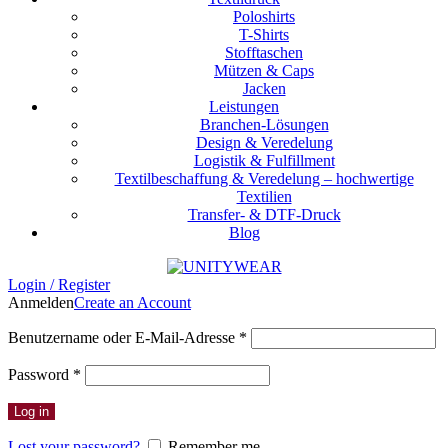
Poloshirts
T-Shirts
Stofftaschen
Mützen & Caps
Jacken
Leistungen
Branchen-Lösungen
Design & Veredelung
Logistik & Fulfillment
Textilbeschaffung & Veredelung – hochwertige
Textilien
Transfer- & DTF-Druck
Blog
Login / Register
Anmelden
Create an Account
Erforderlich
Benutzername oder E-Mail-Adresse
*
Erforderlich
Password
*
Log in
Lost your password?
Remember me