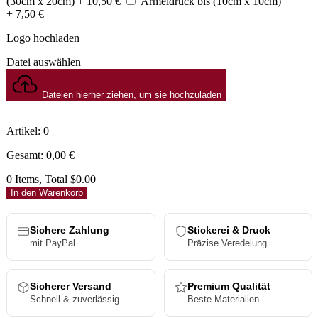
(30cm x 20cm)
+ 10,50
€
Ärmeldruck bis (10cm x 10cm)
+ 7,50
€
Logo hochladen
Datei auswählen
Dateien hierher ziehen, um sie hochzuladen
Artikel
:
0
Gesamt
:
0,00
€
0 Items, Total $0.00
In den Warenkorb
Sichere Zahlung
Stickerei & Druck
mit PayPal
Präzise Veredelung
Sicherer Versand
Premium Qualität
Schnell & zuverlässig
Beste Materialien