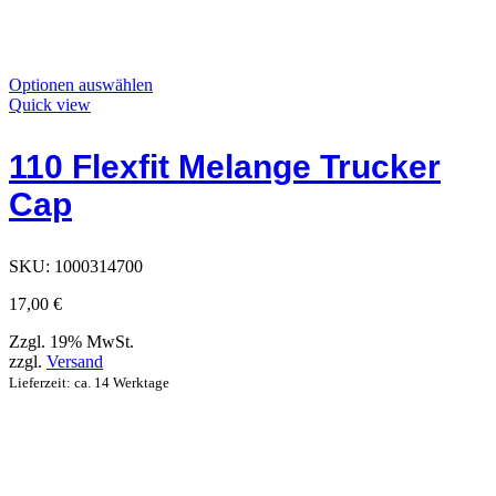
Dieses
Optionen auswählen
Produkt
Quick view
hat
Optionen,
110 Flexfit Melange Trucker
die
auf
Cap
der
Produktseite
ausgewählt
werden
SKU:
1000314700
können
17,00
€
Zzgl. 19% MwSt.
zzgl.
Versand
Lieferzeit: ca. 14 Werktage