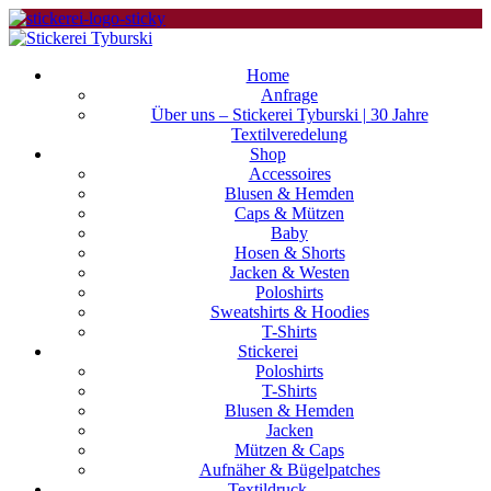
Home
Anfrage
Über uns – Stickerei Tyburski | 30 Jahre
Textilveredelung
Shop
Accessoires
Blusen & Hemden
Caps & Mützen
Baby
Hosen & Shorts
Jacken & Westen
Poloshirts
Sweatshirts & Hoodies
T-Shirts
Stickerei
Poloshirts
T-Shirts
Blusen & Hemden
Jacken
Mützen & Caps
Aufnäher & Bügelpatches
Textildruck