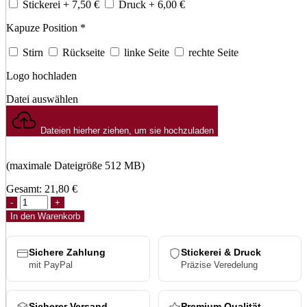
Stickerei
+ 7,50
€
Druck
+ 6,00
€
Kapuze Position
*
Stirn
Rückseite
linke Seite
rechte Seite
Logo hochladen
Datei auswählen
Dateien hierher ziehen, um sie hochzuladen
(maximale Dateigröße 512 MB)
Gesamt:
21,80
€
110
Melange
In den Warenkorb
Mix
Cap
Menge
Sichere Zahlung
Stickerei & Druck
mit PayPal
Präzise Veredelung
Sicherer Versand
Premium Qualität