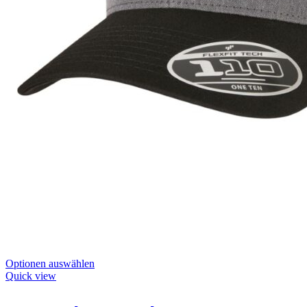
Dieses
Optionen auswählen
Produkt
Quick view
hat
Optionen,