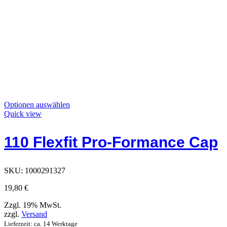
Dieses
Optionen auswählen
Produkt
Quick view
hat
Optionen,
110 Flexfit Pro-Formance Cap
die
auf
der
Produktseite
SKU:
1000291327
ausgewählt
werden
19,80
€
können
Zzgl. 19% MwSt.
zzgl.
Versand
Lieferzeit: ca. 14 Werktage