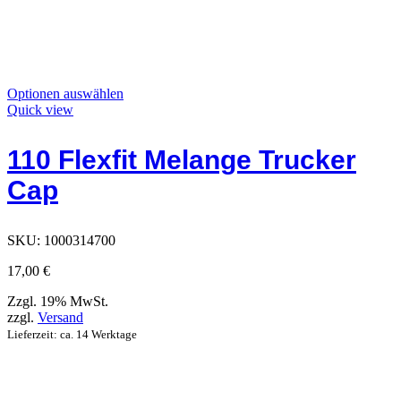
Dieses
Optionen auswählen
Produkt
Quick view
hat
Optionen,
110 Flexfit Melange Trucker
die
auf
Cap
der
Produktseite
ausgewählt
werden
SKU:
1000314700
können
17,00
€
Zzgl. 19% MwSt.
zzgl.
Versand
Lieferzeit: ca. 14 Werktage