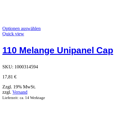
Dieses
Optionen auswählen
Produkt
Quick view
hat
Optionen,
110 Melange Unipanel Cap
die
auf
der
Produktseite
SKU:
1000314594
ausgewählt
werden
17,81
€
können
Zzgl. 19% MwSt.
zzgl.
Versand
Lieferzeit: ca. 14 Werktage