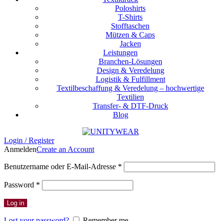
Poloshirts
T-Shirts
Stofftaschen
Mützen & Caps
Jacken
Leistungen
Branchen-Lösungen
Design & Veredelung
Logistik & Fulfillment
Textilbeschaffung & Veredelung – hochwertige
Textilien
Transfer- & DTF-Druck
Blog
Login / Register
Anmelden
Create an Account
Erforderlich
Benutzername oder E-Mail-Adresse
*
Erforderlich
Password
*
Log in
Lost your password?
Remember me