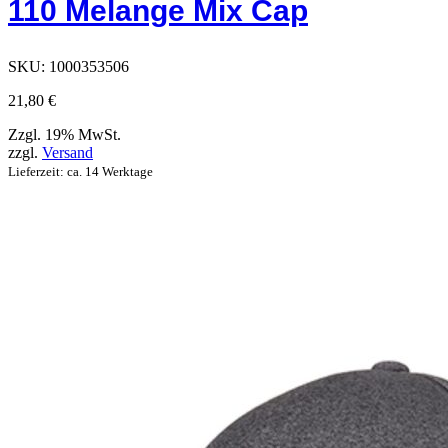
110 Melange Mix Cap
die
auf
der
Produktseite
SKU:
1000353506
ausgewählt
werden
21,80
€
können
Zzgl. 19% MwSt.
zzgl.
Versand
Lieferzeit: ca. 14 Werktage