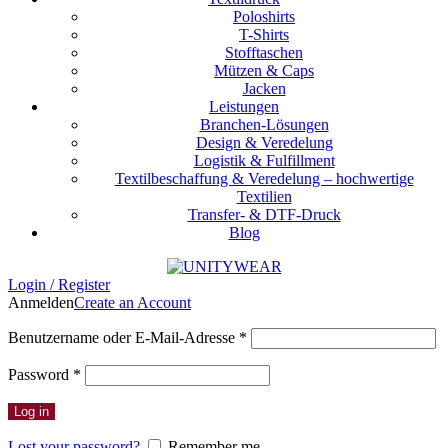
Poloshirts
T-Shirts
Stofftaschen
Mützen & Caps
Jacken
Leistungen
Branchen-Lösungen
Design & Veredelung
Logistik & Fulfillment
Textilbeschaffung & Veredelung – hochwertige
Textilien
Transfer- & DTF-Druck
Blog
Login / Register
Anmelden
Create an Account
Erforderlich
Benutzername oder E-Mail-Adresse
*
Erforderlich
Password
*
Log in
Lost your password?
Remember me