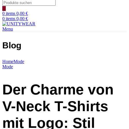
Products
search
0
items
0,00
€
0
items
0,00
€
Menu
Blog
Home
Mode
Mode
Der Charme von
V-Neck T-Shirts
mit Logo: Stil