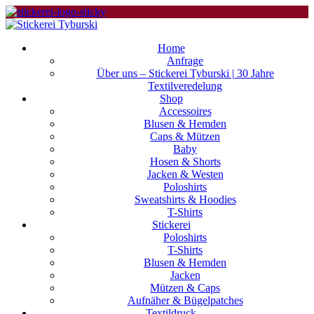
Home
Anfrage
Über uns – Stickerei Tyburski | 30 Jahre
Textilveredelung
Shop
Accessoires
Blusen & Hemden
Caps & Mützen
Baby
Hosen & Shorts
Jacken & Westen
Poloshirts
Sweatshirts & Hoodies
T-Shirts
Stickerei
Poloshirts
T-Shirts
Blusen & Hemden
Jacken
Mützen & Caps
Aufnäher & Bügelpatches
Textildruck