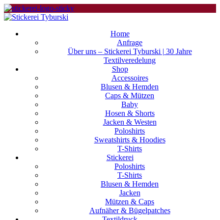
Home
Anfrage
Über uns – Stickerei Tyburski | 30 Jahre
Textilveredelung
Shop
Accessoires
Blusen & Hemden
Caps & Mützen
Baby
Hosen & Shorts
Jacken & Westen
Poloshirts
Sweatshirts & Hoodies
T-Shirts
Stickerei
Poloshirts
T-Shirts
Blusen & Hemden
Jacken
Mützen & Caps
Aufnäher & Bügelpatches
Textildruck