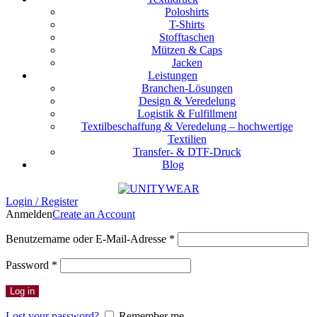
Poloshirts
T-Shirts
Stofftaschen
Mützen & Caps
Jacken
Leistungen
Branchen-Lösungen
Design & Veredelung
Logistik & Fulfillment
Textilbeschaffung & Veredelung – hochwertige
Textilien
Transfer- & DTF-Druck
Blog
Login / Register
Anmelden
Create an Account
Erforderlich
Benutzername oder E-Mail-Adresse
*
Erforderlich
Password
*
Log in
Lost your password?
Remember me