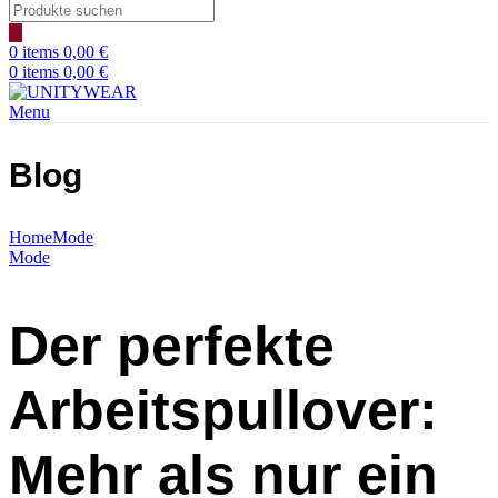
Products
search
0
items
0,00
€
0
items
0,00
€
Menu
Blog
Home
Mode
Mode
Der perfekte
Arbeitspullover:
Mehr als nur ein