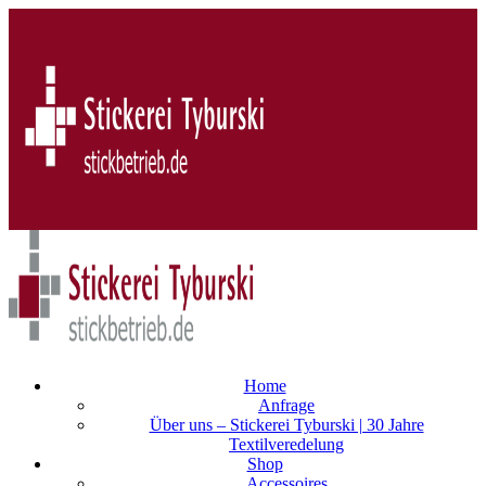
Home
Anfrage
Über uns – Stickerei Tyburski | 30 Jahre
Textilveredelung
Shop
Accessoires