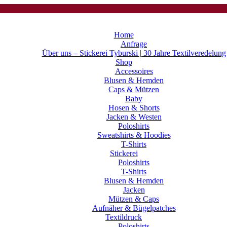
Home
Anfrage
Über uns – Stickerei Tyburski | 30 Jahre Textilveredelung
Shop
Accessoires
Blusen & Hemden
Caps & Mützen
Baby
Hosen & Shorts
Jacken & Westen
Poloshirts
Sweatshirts & Hoodies
T-Shirts
Stickerei
Poloshirts
T-Shirts
Blusen & Hemden
Jacken
Mützen & Caps
Aufnäher & Bügelpatches
Textildruck
Poloshirts