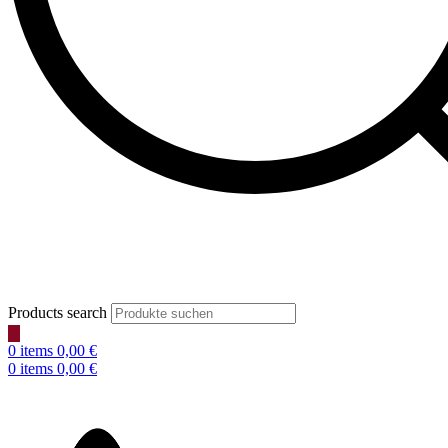
Products search
0
items
0,00
€
0
items
0,00
€