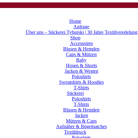
Home
Anfrage
Über uns – Stickerei Tyburski | 30 Jahre Textilveredelung
Shop
Accessoires
Blusen & Hemden
Caps & Mützen
Baby
Hosen & Shorts
Jacken & Westen
Poloshirts
Sweatshirts & Hoodies
T-Shirts
Stickerei
Poloshirts
T-Shirts
Blusen & Hemden
Jacken
Mützen & Caps
Aufnäher & Bügelpatches
Textildruck
Poloshirts