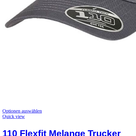
Dieses
Optionen auswählen
Produkt
Quick view
hat
Optionen,
110 Flexfit Melange Trucker
die