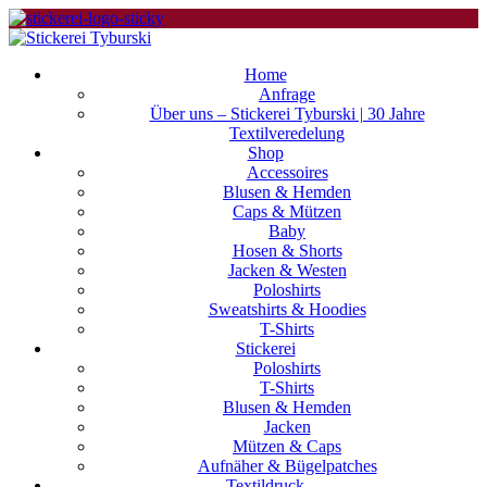
Home
Anfrage
Über uns – Stickerei Tyburski | 30 Jahre
Textilveredelung
Shop
Accessoires
Blusen & Hemden
Caps & Mützen
Baby
Hosen & Shorts
Jacken & Westen
Poloshirts
Sweatshirts & Hoodies
T-Shirts
Stickerei
Poloshirts
T-Shirts
Blusen & Hemden
Jacken
Mützen & Caps
Aufnäher & Bügelpatches
Textildruck