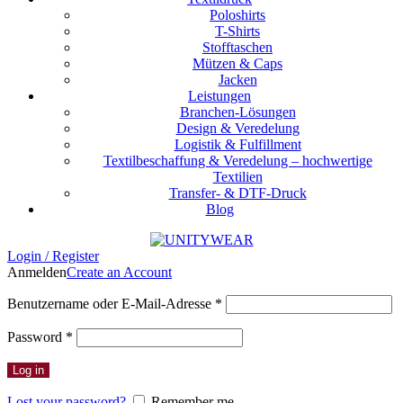
Poloshirts
T-Shirts
Stofftaschen
Mützen & Caps
Jacken
Leistungen
Branchen-Lösungen
Design & Veredelung
Logistik & Fulfillment
Textilbeschaffung & Veredelung – hochwertige
Textilien
Transfer- & DTF-Druck
Blog
Login / Register
Anmelden
Create an Account
Erforderlich
Benutzername oder E-Mail-Adresse
*
Erforderlich
Password
*
Log in
Lost your password?
Remember me