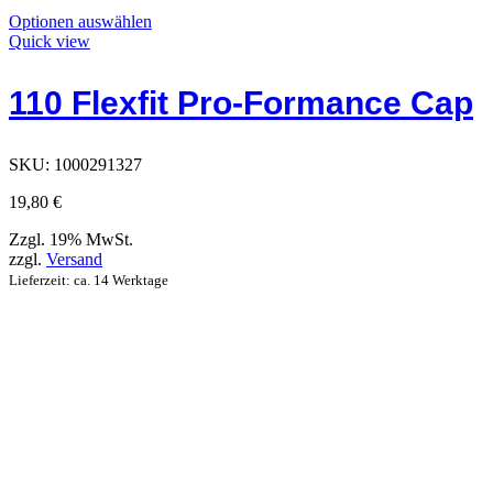
Dieses
Optionen auswählen
Produkt
Quick view
hat
Optionen,
110 Flexfit Pro-Formance Cap
die
auf
der
Produktseite
SKU:
1000291327
ausgewählt
werden
19,80
€
können
Zzgl. 19% MwSt.
zzgl.
Versand
Lieferzeit: ca. 14 Werktage