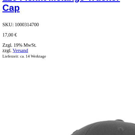
auf
Cap
der
Produktseite
ausgewählt
werden
SKU:
1000314700
können
17,00
€
Zzgl. 19% MwSt.
zzgl.
Versand
Lieferzeit: ca. 14 Werktage