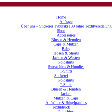
Home
Anfrage
Über uns – Stickerei Tyburski | 30 Jahre Textilveredelung
Shop
Accessoires
Blusen & Hemden
Caps & Mützen
Baby
Hosen & Shorts
Jacken & Westen
Poloshirts
Sweatshirts & Hoodies
T-Shirts
Stickerei
Poloshirts
T-Shirts
Blusen & Hemden
Jacken
Mützen & Caps
Aufnäher & Bügelpatches
Textildruck
Poloshirts