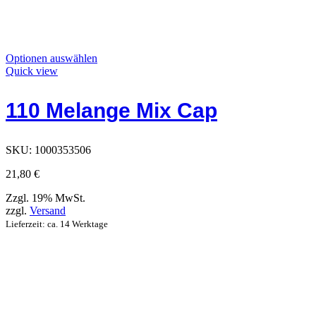
Dieses
Optionen auswählen
Produkt
Quick view
hat
Optionen,
110 Melange Mix Cap
die
auf
der
Produktseite
SKU:
1000353506
ausgewählt
werden
21,80
€
können
Zzgl. 19% MwSt.
zzgl.
Versand
Lieferzeit: ca. 14 Werktage