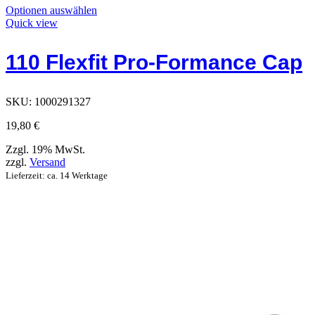
Dieses
Optionen auswählen
Produkt
Quick view
hat
Optionen,
110 Flexfit Pro-Formance Cap
die
auf
der
Produktseite
SKU:
1000291327
ausgewählt
werden
19,80
€
können
Zzgl. 19% MwSt.
zzgl.
Versand
Lieferzeit: ca. 14 Werktage