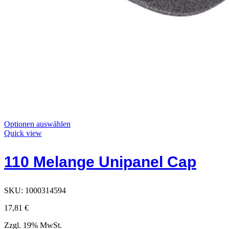
Dieses
Optionen auswählen
Produkt
Quick view
hat
Optionen,
110 Melange Unipanel Cap
die
auf
der
Produktseite
SKU:
1000314594
ausgewählt
werden
17,81
€
können
Zzgl. 19% MwSt.