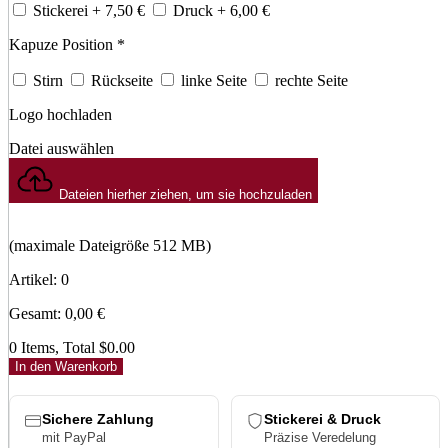
Stickerei
+ 7,50
€
Druck
+ 6,00
€
Kapuze Position
*
Stirn
Rückseite
linke Seite
rechte Seite
Logo hochladen
Datei auswählen
Dateien hierher ziehen, um sie hochzuladen
(maximale Dateigröße 512 MB)
Artikel
:
0
Gesamt
:
0,00
€
0 Items, Total $0.00
In den Warenkorb
Sichere Zahlung
Stickerei & Druck
mit PayPal
Präzise Veredelung