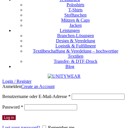
Poloshirts
T-Shirts
Stofftaschen
Mützen & Caps
Jacken
Leistungen
Branchen-Lösungen
Design & Veredelung
Logistik & Fulfillment
Textilbeschaffung & Veredelung – hochwertige
Textilien
Transfer- & DTF-Druck
Blog
Login / Register
Anmelden
Create an Account
Erforderlich
Benutzername oder E-Mail-Adresse
*
Erforderlich
Password
*
Log in
Lost your password?
Remember me