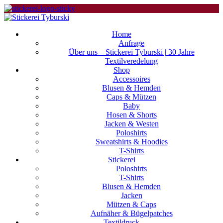
Home
Anfrage
Über uns – Stickerei Tyburski | 30 Jahre
Textilveredelung
Shop
Accessoires
Blusen & Hemden
Caps & Mützen
Baby
Hosen & Shorts
Jacken & Westen
Poloshirts
Sweatshirts & Hoodies
T-Shirts
Stickerei
Poloshirts
T-Shirts
Blusen & Hemden
Jacken
Mützen & Caps
Aufnäher & Bügelpatches
Textildruck