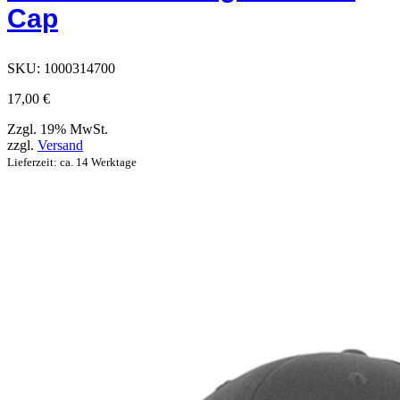
auf
Cap
der
Produktseite
ausgewählt
werden
SKU:
1000314700
können
17,00
€
Zzgl. 19% MwSt.
zzgl.
Versand
Lieferzeit: ca. 14 Werktage