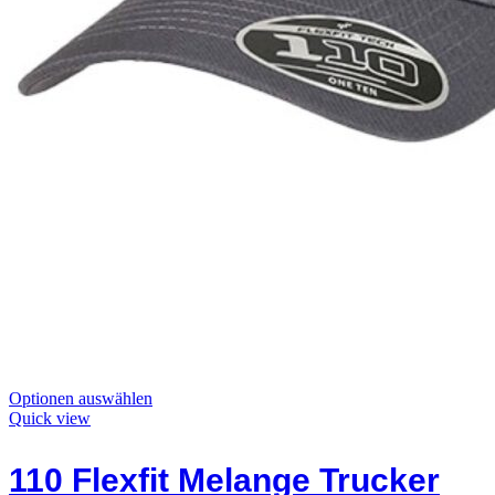
Dieses
Optionen auswählen
Produkt
Quick view
hat
Optionen,
110 Flexfit Melange Trucker
die