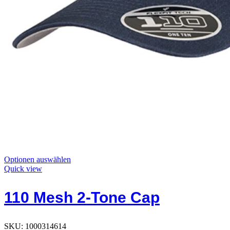
Dieses
Optionen auswählen
Produkt
Quick view
hat
Optionen,
110 Mesh 2-Tone Cap
die
auf
der
Produktseite
SKU:
1000314614