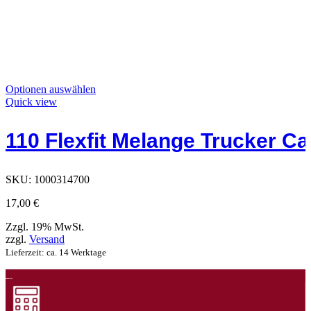
Dieses
Optionen auswählen
Produkt
Quick view
hat
Optionen,
110 Flexfit Melange Trucker C
die
auf
der
Produktseite
SKU:
1000314700
ausgewählt
werden
17,00
€
können
Zzgl. 19% MwSt.
zzgl.
Versand
Lieferzeit: ca. 14 Werktage