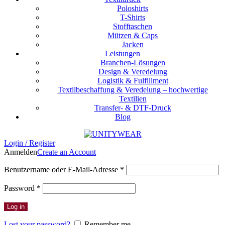
Poloshirts
T-Shirts
Stofftaschen
Mützen & Caps
Jacken
Leistungen
Branchen-Lösungen
Design & Veredelung
Logistik & Fulfillment
Textilbeschaffung & Veredelung – hochwertige
Textilien
Transfer- & DTF-Druck
Blog
Login / Register
Anmelden
Create an Account
Erforderlich
Benutzername oder E-Mail-Adresse
*
Erforderlich
Password
*
Log in
Lost your password?
Remember me