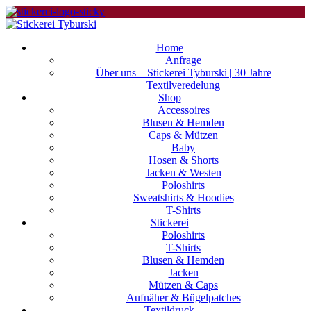
Home
Anfrage
Über uns – Stickerei Tyburski | 30 Jahre
Textilveredelung
Shop
Accessoires
Blusen & Hemden
Caps & Mützen
Baby
Hosen & Shorts
Jacken & Westen
Poloshirts
Sweatshirts & Hoodies
T-Shirts
Stickerei
Poloshirts
T-Shirts
Blusen & Hemden
Jacken
Mützen & Caps
Aufnäher & Bügelpatches
Textildruck