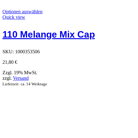
Dieses
Optionen auswählen
Produkt
Quick view
hat
Optionen,
110 Melange Mix Cap
die
auf
der
Produktseite
SKU:
1000353506
ausgewählt
werden
21,80
€
können
Zzgl. 19% MwSt.
zzgl.
Versand
Lieferzeit: ca. 14 Werktage