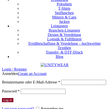
Poloshirts
T-Shirts
Stofftaschen
Mützen & Caps
Jacken
Leistungen
Branchen-Lösungen
Design & Veredelung
Logistik & Fulfillment
Textilbeschaffung & Veredelung – hochwertige
Textilien
Transfer- & DTF-Druck
Blog
Login / Register
Anmelden
Create an Account
Erforderlich
Benutzername oder E-Mail-Adresse
*
Erforderlich
Password
*
Log in
Lost your password?
Remember me