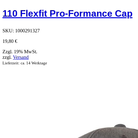
hat
Optionen,
110 Flexfit Pro-Formance Cap
die
auf
der
Produktseite
SKU:
1000291327
ausgewählt
werden
19,80
€
können
Zzgl. 19% MwSt.
zzgl.
Versand
Lieferzeit: ca. 14 Werktage