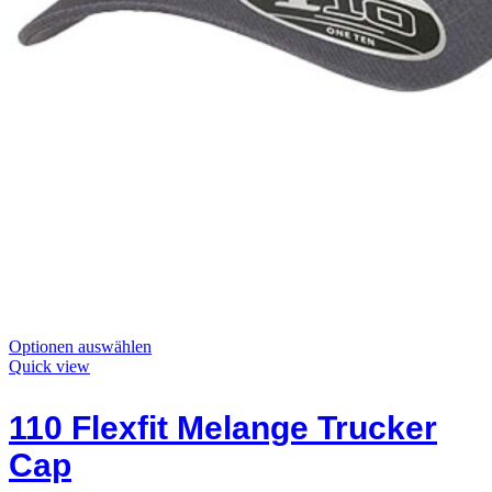
Dieses
Optionen auswählen
Produkt
Quick view
hat
Optionen,
110 Flexfit Melange Trucker
die
auf
Cap
der
Produktseite