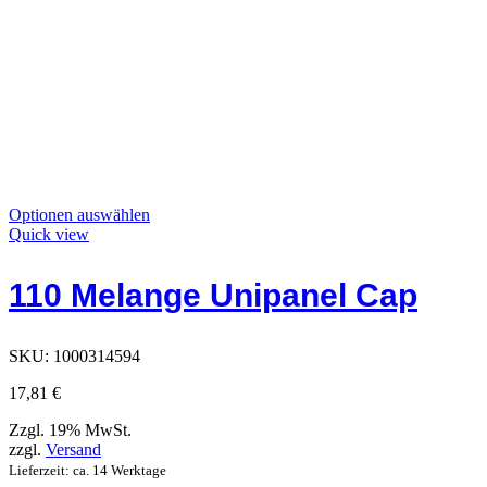
Dieses
Optionen auswählen
Produkt
Quick view
hat
Optionen,
110 Melange Unipanel Cap
die
auf
der
Produktseite
SKU:
1000314594
ausgewählt
werden
17,81
€
können
Zzgl. 19% MwSt.
zzgl.
Versand
Lieferzeit: ca. 14 Werktage