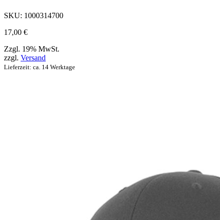
ausgewählt
werden
SKU:
1000314700
können
17,00
€
Zzgl. 19% MwSt.
zzgl.
Versand
Lieferzeit: ca. 14 Werktage