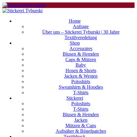
Home
Anfrage
Über uns – Stickerei Tyburski | 30 Jahre
Textilveredelung
Shop
Accessoires
Blusen & Hemden
Caps & Mützen
Baby
Hosen & Shorts
Jacken & Westen
Poloshirts
Sweatshirts & Hoodies
T-Shirts
Stickerei
Poloshirts
T-Shirts
Blusen & Hemden
Jacken
Mützen & Caps
Aufnäher & Bügelpatches
Textildruck