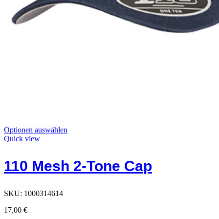
Dieses
Optionen auswählen
Produkt
Quick view
hat
Optionen,
110 Mesh 2-Tone Cap
die
auf
der
Produktseite
SKU:
1000314614
ausgewählt
werden
17,00
€
können