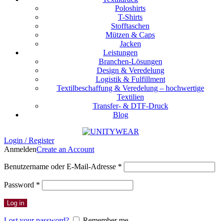
Poloshirts
T-Shirts
Stofftaschen
Mützen & Caps
Jacken
Leistungen
Branchen-Lösungen
Design & Veredelung
Logistik & Fulfillment
Textilbeschaffung & Veredelung – hochwertige
Textilien
Transfer- & DTF-Druck
Blog
Login / Register
Anmelden
Create an Account
Erforderlich
Benutzername oder E-Mail-Adresse
*
Erforderlich
Password
*
Log in
Lost your password?
Remember me