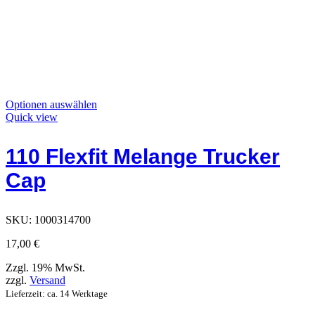
Dieses
Optionen auswählen
Produkt
Quick view
hat
Optionen,
110 Flexfit Melange Trucker
die
auf
Cap
der
Produktseite
ausgewählt
werden
SKU:
1000314700
können
17,00
€
Zzgl. 19% MwSt.
zzgl.
Versand
Lieferzeit: ca. 14 Werktage