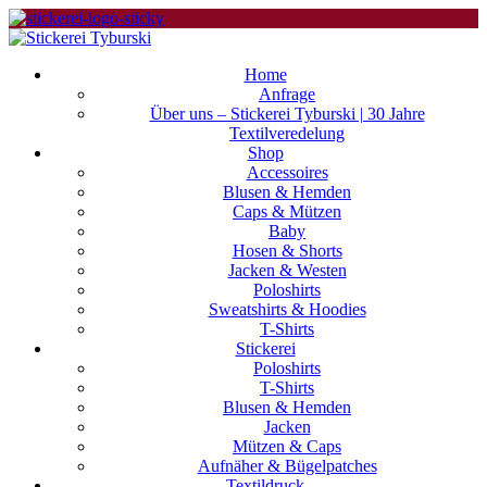
Home
Anfrage
Über uns – Stickerei Tyburski | 30 Jahre
Textilveredelung
Shop
Accessoires
Blusen & Hemden
Caps & Mützen
Baby
Hosen & Shorts
Jacken & Westen
Poloshirts
Sweatshirts & Hoodies
T-Shirts
Stickerei
Poloshirts
T-Shirts
Blusen & Hemden
Jacken
Mützen & Caps
Aufnäher & Bügelpatches
Textildruck