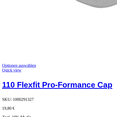
Dieses
Optionen auswählen
Produkt
Quick view
hat
Optionen,
110 Flexfit Pro-Formance Cap
die
auf
der
Produktseite
SKU:
1000291327
ausgewählt
werden
19,80
€
können