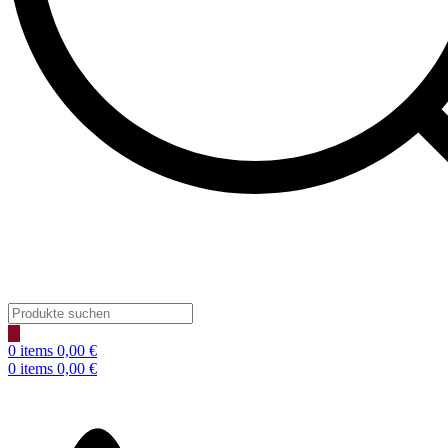
Products
search
0
items
0,00
€
0
items
0,00
€