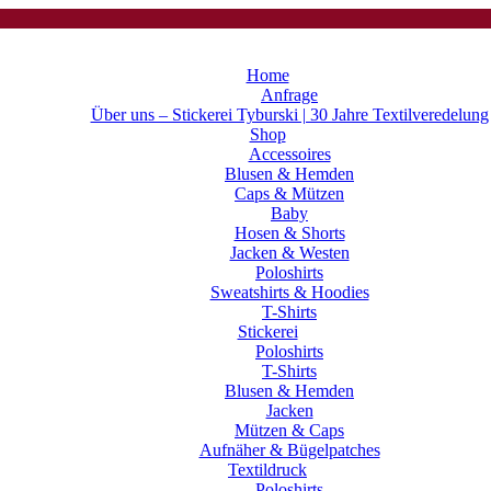
Home
Anfrage
Über uns – Stickerei Tyburski | 30 Jahre Textilveredelung
Shop
Accessoires
Blusen & Hemden
Caps & Mützen
Baby
Hosen & Shorts
Jacken & Westen
Poloshirts
Sweatshirts & Hoodies
T-Shirts
Stickerei
Poloshirts
T-Shirts
Blusen & Hemden
Jacken
Mützen & Caps
Aufnäher & Bügelpatches
Textildruck
Poloshirts