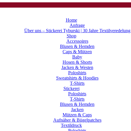
Home
Anfrage
Über uns – Stickerei Tyburski | 30 Jahre Textilveredelung
Shop
Accessoires
Blusen & Hemden
Caps & Mützen
Baby
Hosen & Shorts
Jacken & Westen
Poloshirts
Sweatshirts & Hoodies
T-Shirts
Stickerei
Poloshirts
T-Shirts
Blusen & Hemden
Jacken
Mützen & Caps
Aufnäher & Bügelpatches
Textildruck
Poloshirts