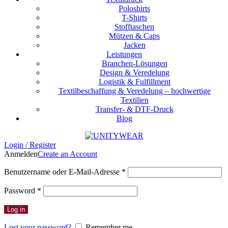
Poloshirts
T-Shirts
Stofftaschen
Mützen & Caps
Jacken
Leistungen
Branchen-Lösungen
Design & Veredelung
Logistik & Fulfillment
Textilbeschaffung & Veredelung – hochwertige
Textilien
Transfer- & DTF-Druck
Blog
Login / Register
Anmelden
Create an Account
Erforderlich
Benutzername oder E-Mail-Adresse
*
Erforderlich
Password
*
Log in
Lost your password?
Remember me