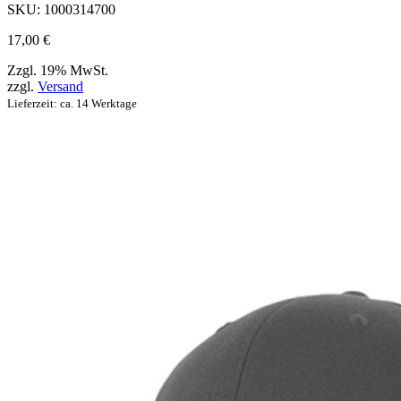
werden
SKU:
1000314700
können
17,00
€
Zzgl. 19% MwSt.
zzgl.
Versand
Lieferzeit: ca. 14 Werktage