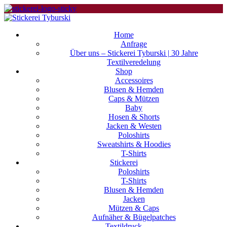
Home
Anfrage
Über uns – Stickerei Tyburski | 30 Jahre
Textilveredelung
Shop
Accessoires
Blusen & Hemden
Caps & Mützen
Baby
Hosen & Shorts
Jacken & Westen
Poloshirts
Sweatshirts & Hoodies
T-Shirts
Stickerei
Poloshirts
T-Shirts
Blusen & Hemden
Jacken
Mützen & Caps
Aufnäher & Bügelpatches
Textildruck