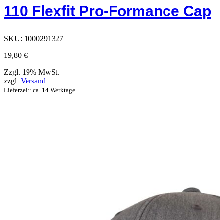
Optionen,
110 Flexfit Pro-Formance Cap
die
auf
der
Produktseite
SKU:
1000291327
ausgewählt
werden
19,80
€
können
Zzgl. 19% MwSt.
zzgl.
Versand
Lieferzeit: ca. 14 Werktage