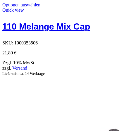
Dieses
Optionen auswählen
Produkt
Quick view
hat
Optionen,
110 Melange Mix Cap
die
auf
der
Produktseite
SKU:
1000353506
ausgewählt
werden
21,80
€
können
Zzgl. 19% MwSt.
zzgl.
Versand
Lieferzeit: ca. 14 Werktage