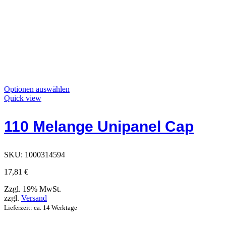
Dieses
Optionen auswählen
Produkt
Quick view
hat
Optionen,
110 Melange Unipanel Cap
die
auf
der
Produktseite
SKU:
1000314594
ausgewählt
werden
17,81
€
können
Zzgl. 19% MwSt.
zzgl.
Versand
Lieferzeit: ca. 14 Werktage