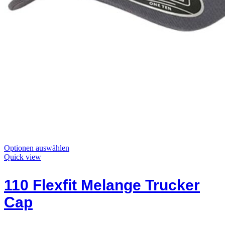
Dieses
Optionen auswählen
Produkt
Quick view
hat
Optionen,
110 Flexfit Melange Trucker
die
auf
Cap
der
Produktseite
ausgewählt