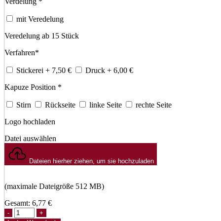
Verdelung
*
mit Veredelung
Veredelung ab 15 Stück
Verfahren
*
Stickerei
+ 7,50
€
Druck
+ 6,00
€
Kapuze Position
*
Stirn
Rückseite
linke Seite
rechte Seite
Logo hochladen
Datei auswählen
Dateien hierher ziehen, um sie hochzuladen
(maximale Dateigröße 512 MB)
Gesamt:
6,77
€
Kid
Rapper-