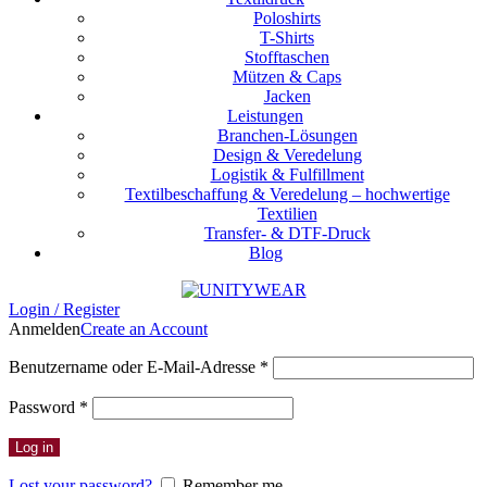
Poloshirts
T-Shirts
Stofftaschen
Mützen & Caps
Jacken
Leistungen
Branchen-Lösungen
Design & Veredelung
Logistik & Fulfillment
Textilbeschaffung & Veredelung – hochwertige
Textilien
Transfer- & DTF-Druck
Blog
Login / Register
Anmelden
Create an Account
Erforderlich
Benutzername oder E-Mail-Adresse
*
Erforderlich
Password
*
Log in
Lost your password?
Remember me