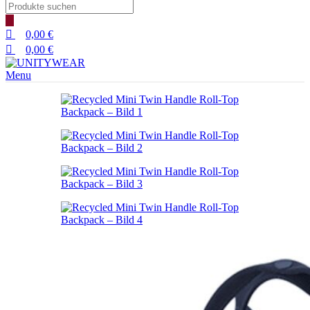
Products
search
0,00
€
0,00
€
Menu