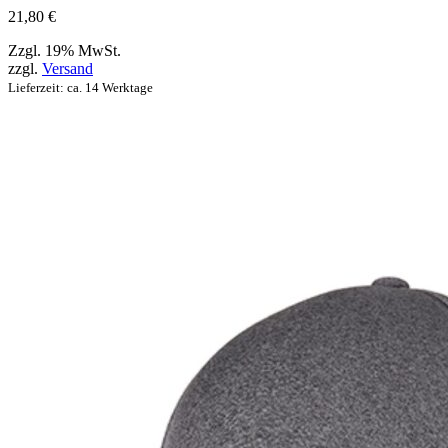
werden
21,80
€
können
Zzgl. 19% MwSt.
zzgl.
Versand
Lieferzeit: ca. 14 Werktage