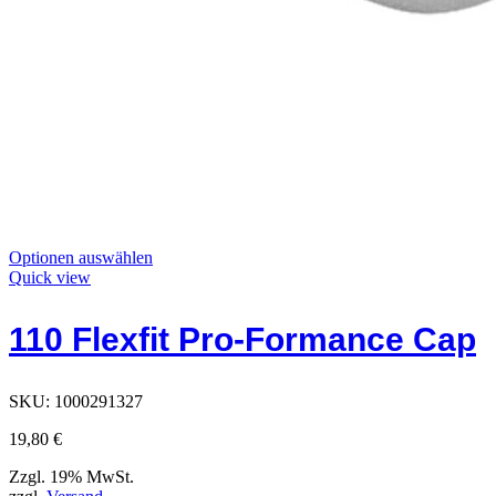
Dieses
Optionen auswählen
Produkt
Quick view
hat
Optionen,
110 Flexfit Pro-Formance Cap
die
auf
der
Produktseite
SKU:
1000291327
ausgewählt
werden
19,80
€
können
Zzgl. 19% MwSt.