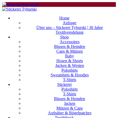
0
0
0
Home
Anfrage
Über uns – Stickerei Tyburski | 30 Jahre
Textilveredelung
Shop
Accessoires
Blusen & Hemden
Caps & Mützen
Baby
Hosen & Shorts
Jacken & Westen
Poloshirts
Sweatshirts & Hoodies
T-Shirts
Stickerei
Poloshirts
T-Shirts
Blusen & Hemden
Jacken
Mützen & Caps
Aufnäher & Bügelpatches
Textildruck