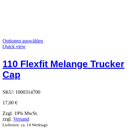
Dieses
Optionen auswählen
Produkt
Quick view
hat
Optionen,
110 Flexfit Melange Trucker
die
auf
Cap
der
Produktseite
ausgewählt
werden
SKU:
1000314700
können
17,00
€
Zzgl. 19% MwSt.
zzgl.
Versand
Lieferzeit: ca. 14 Werktage