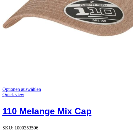
Dieses
Optionen auswählen
Produkt
Quick view
hat
Optionen,
110 Melange Mix Cap
die
auf
der
Produktseite
SKU:
1000353506
ausgewählt