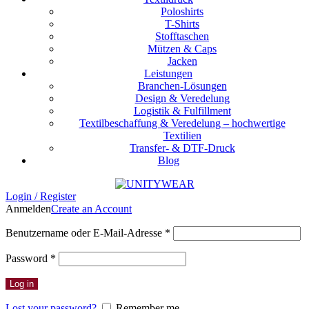
Poloshirts
T-Shirts
Stofftaschen
Mützen & Caps
Jacken
Leistungen
Branchen-Lösungen
Design & Veredelung
Logistik & Fulfillment
Textilbeschaffung & Veredelung – hochwertige
Textilien
Transfer- & DTF-Druck
Blog
Login / Register
Anmelden
Create an Account
Erforderlich
Benutzername oder E-Mail-Adresse
*
Erforderlich
Password
*
Log in
Lost your password?
Remember me