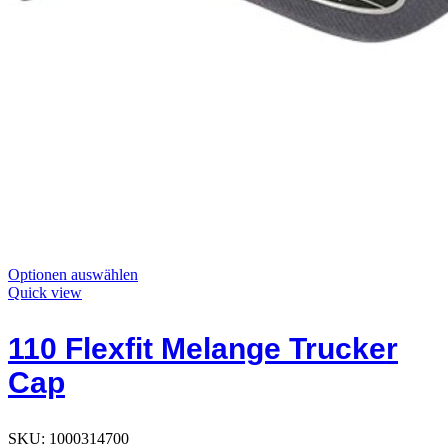
Dieses
Optionen auswählen
Produkt
Quick view
hat
Optionen,
110 Flexfit Melange Trucker
die
auf
Cap
der
Produktseite
ausgewählt
werden
SKU:
1000314700