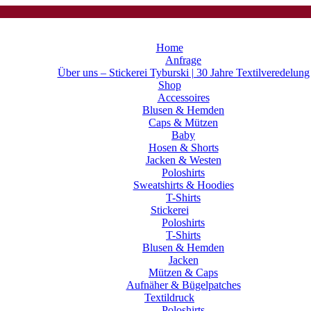
Home
Anfrage
Über uns – Stickerei Tyburski | 30 Jahre Textilveredelung
Shop
Accessoires
Blusen & Hemden
Caps & Mützen
Baby
Hosen & Shorts
Jacken & Westen
Poloshirts
Sweatshirts & Hoodies
T-Shirts
Stickerei
Poloshirts
T-Shirts
Blusen & Hemden
Jacken
Mützen & Caps
Aufnäher & Bügelpatches
Textildruck
Poloshirts