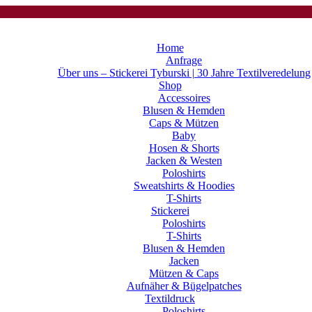
Home
Anfrage
Über uns – Stickerei Tyburski | 30 Jahre Textilveredelung
Shop
Accessoires
Blusen & Hemden
Caps & Mützen
Baby
Hosen & Shorts
Jacken & Westen
Poloshirts
Sweatshirts & Hoodies
T-Shirts
Stickerei
Poloshirts
T-Shirts
Blusen & Hemden
Jacken
Mützen & Caps
Aufnäher & Bügelpatches
Textildruck
Poloshirts