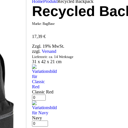
Home
Produkt
Recycled Backpack
Recycled Bac
Marke:
BagBase
17,39
€
Zzgl. 19% MwSt.
zzgl.
Versand
Lieferzeit: ca. 14 Werktage
31 x 42 x 21 cm
Classic Red
Navy