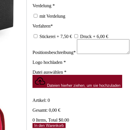
Verdelung
*
mit Verdelung
Verfahren
*
Stickerei
+ 7,50
€
Druck
+ 6,00
€
Positionsbeschreibung
*
Logo hochladen
*
Datei auswählen
*
Dateien hierher ziehen, um sie hochzuladen
Artikel
:
0
Gesamt
:
0,00
€
0 Items, Total $0.00
In den Warenkorb