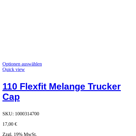
Dieses
Optionen auswählen
Produkt
Quick view
hat
Optionen,
110 Flexfit Melange Trucker
die
auf
Cap
der
Produktseite
ausgewählt
werden
SKU:
1000314700
können
17,00
€
Zzgl. 19% MwSt.