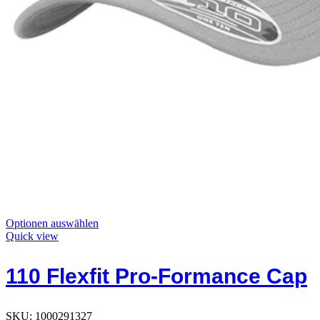
Dieses
Optionen auswählen
Produkt
Quick view
hat
Optionen,
110 Flexfit Pro-Formance Cap
die
auf
der
Produktseite
SKU:
1000291327