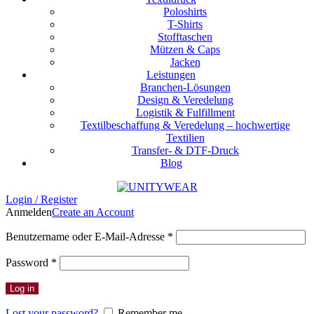
Poloshirts
T-Shirts
Stofftaschen
Mützen & Caps
Jacken
Leistungen
Branchen-Lösungen
Design & Veredelung
Logistik & Fulfillment
Textilbeschaffung & Veredelung – hochwertige
Textilien
Transfer- & DTF-Druck
Blog
Login / Register
Anmelden
Create an Account
Erforderlich
Benutzername oder E-Mail-Adresse
*
Erforderlich
Password
*
Log in
Lost your password?
Remember me