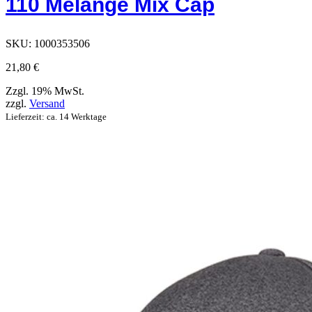
110 Melange Mix Cap
die
auf
der
Produktseite
SKU:
1000353506
ausgewählt
werden
21,80
€
können
Zzgl. 19% MwSt.
zzgl.
Versand
Lieferzeit: ca. 14 Werktage