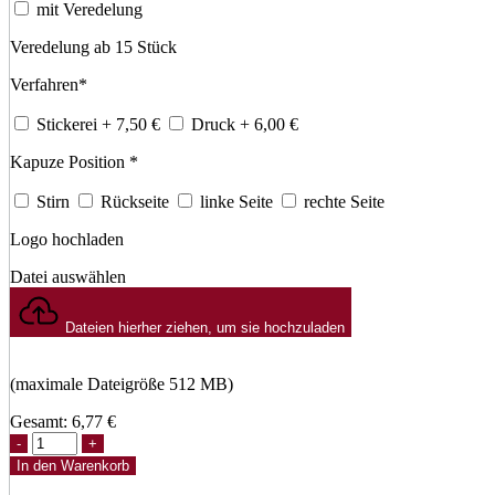
mit Veredelung
Veredelung ab 15 Stück
Verfahren
*
Stickerei
+ 7,50
€
Druck
+ 6,00
€
Kapuze Position
*
Stirn
Rückseite
linke Seite
rechte Seite
Logo hochladen
Datei auswählen
Dateien hierher ziehen, um sie hochzuladen
(maximale Dateigröße 512 MB)
Gesamt:
6,77
€
Flash-
S
In den Warenkorb
Beanie