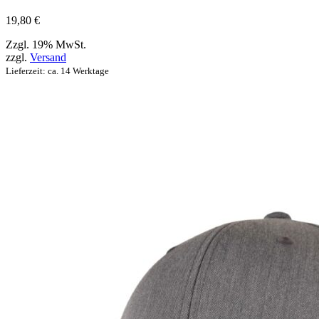
ausgewählt
werden
19,80
€
können
Zzgl. 19% MwSt.
zzgl.
Versand
Lieferzeit: ca. 14 Werktage