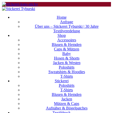
Home
Anfrage
Über uns – Stickerei Tyburski | 30 Jahre
Textilveredelung
Shop
Accessoires
Blusen & Hemden
Caps & Mützen
Baby
Hosen & Shorts
Jacken & Westen
Poloshirts
Sweatshirts & Hoodies
T-Shirts
Stickerei
Poloshirts
T-Shirts
Blusen & Hemden
Jacken
Mützen & Caps
Aufnäher & Bügelpatches
Textildruck