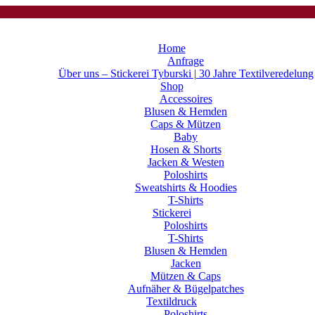
Home
Anfrage
Über uns – Stickerei Tyburski | 30 Jahre Textilveredelung
Shop
Accessoires
Blusen & Hemden
Caps & Mützen
Baby
Hosen & Shorts
Jacken & Westen
Poloshirts
Sweatshirts & Hoodies
T-Shirts
Stickerei
Poloshirts
T-Shirts
Blusen & Hemden
Jacken
Mützen & Caps
Aufnäher & Bügelpatches
Textildruck
Poloshirts