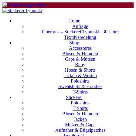
Home
Anfrage
Über uns – Stickerei Tyburski | 30 Jahre
Textilveredelung
Shop
Accessoires
Blusen & Hemden
Caps & Mützen
Baby
Hosen & Shorts
Jacken & Westen
Poloshirts
Sweatshirts & Hoodies
T-Shirts
Stickerei
Poloshirts
T-Shirts
Blusen & Hemden
Jacken
Mützen & Caps
Aufnäher & Bügelpatches
Textildruck