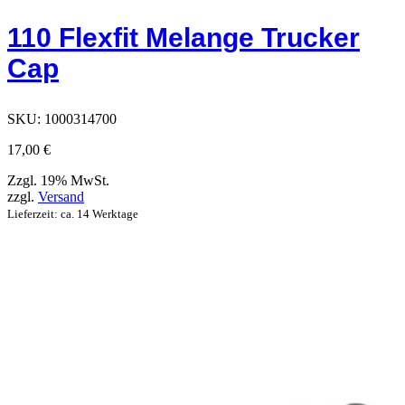
hat
Optionen,
110 Flexfit Melange Trucker
die
auf
Cap
der
Produktseite
ausgewählt
werden
SKU:
1000314700
können
17,00
€
Zzgl. 19% MwSt.
zzgl.
Versand
Lieferzeit: ca. 14 Werktage