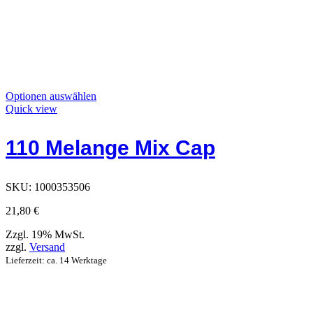
Dieses
Optionen auswählen
Produkt
Quick view
hat
Optionen,
110 Melange Mix Cap
die
auf
der
Produktseite
SKU:
1000353506
ausgewählt
werden
21,80
€
können
Zzgl. 19% MwSt.
zzgl.
Versand
Lieferzeit: ca. 14 Werktage