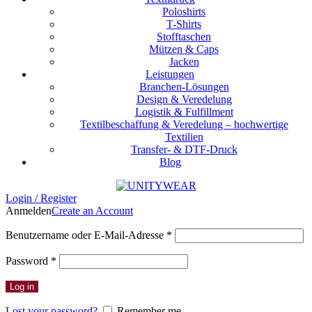
Poloshirts
T-Shirts
Stofftaschen
Mützen & Caps
Jacken
Leistungen
Branchen-Lösungen
Design & Veredelung
Logistik & Fulfillment
Textilbeschaffung & Veredelung – hochwertige
Textilien
Transfer- & DTF-Druck
Blog
Login / Register
Anmelden
Create an Account
Erforderlich
Benutzername oder E-Mail-Adresse
*
Erforderlich
Password
*
Log in
Lost your password?
Remember me