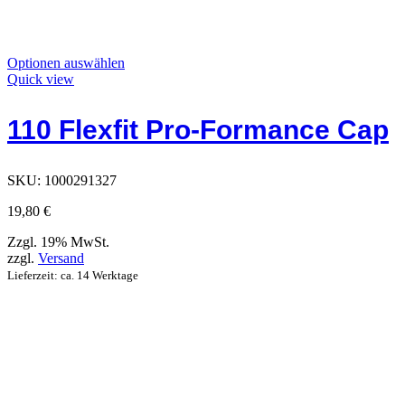
Dieses
Optionen auswählen
Produkt
Quick view
hat
Optionen,
110 Flexfit Pro-Formance Cap
die
auf
der
Produktseite
SKU:
1000291327
ausgewählt
werden
19,80
€
können
Zzgl. 19% MwSt.
zzgl.
Versand
Lieferzeit: ca. 14 Werktage