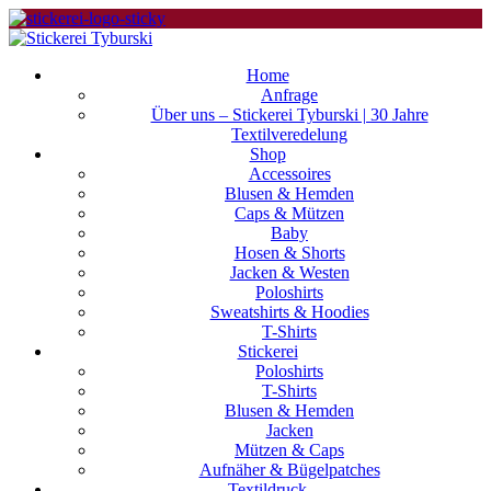
Home
Anfrage
Über uns – Stickerei Tyburski | 30 Jahre
Textilveredelung
Shop
Accessoires
Blusen & Hemden
Caps & Mützen
Baby
Hosen & Shorts
Jacken & Westen
Poloshirts
Sweatshirts & Hoodies
T-Shirts
Stickerei
Poloshirts
T-Shirts
Blusen & Hemden
Jacken
Mützen & Caps
Aufnäher & Bügelpatches
Textildruck