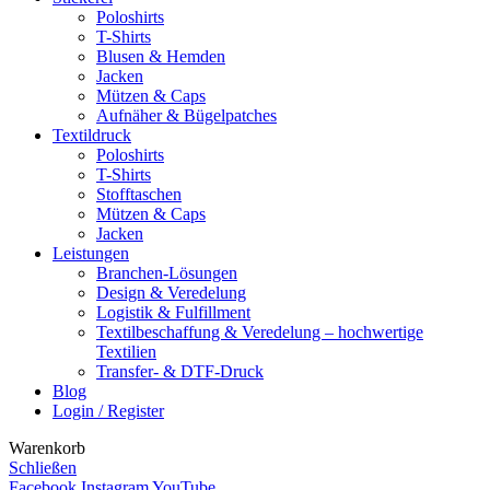
Poloshirts
T-Shirts
Blusen & Hemden
Jacken
Mützen & Caps
Aufnäher & Bügelpatches
Textildruck
Poloshirts
T-Shirts
Stofftaschen
Mützen & Caps
Jacken
Leistungen
Branchen-Lösungen
Design & Veredelung
Logistik & Fulfillment
Textilbeschaffung & Veredelung – hochwertige
Textilien
Transfer- & DTF-Druck
Blog
Login / Register
Warenkorb
Schließen
Facebook
Instagram
YouTube