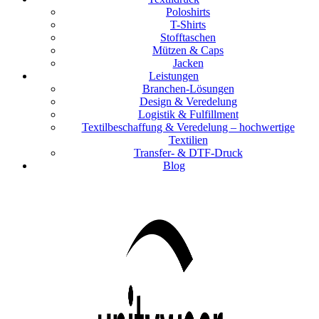
Poloshirts
T-Shirts
Stofftaschen
Mützen & Caps
Jacken
Leistungen
Branchen-Lösungen
Design & Veredelung
Logistik & Fulfillment
Textilbeschaffung & Veredelung – hochwertige
Textilien
Transfer- & DTF-Druck
Blog