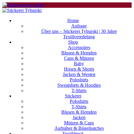
Home
Anfrage
Über uns – Stickerei Tyburski | 30 Jahre
Textilveredelung
Shop
Accessoires
Blusen & Hemden
Caps & Mützen
Baby
Hosen & Shorts
Jacken & Westen
Poloshirts
Sweatshirts & Hoodies
T-Shirts
Stickerei
Poloshirts
T-Shirts
Blusen & Hemden
Jacken
Mützen & Caps
Aufnäher & Bügelpatches
Textildruck