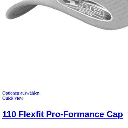
Dieses
Optionen auswählen
Produkt
Quick view
hat
Optionen,
110 Flexfit Pro-Formance Cap
die
auf
der