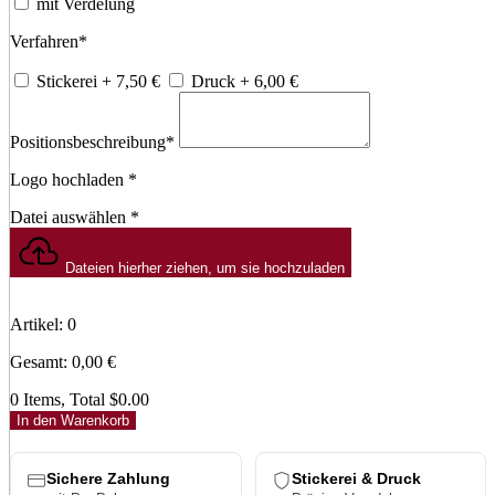
mit Verdelung
Verfahren
*
Stickerei
+ 7,50
€
Druck
+ 6,00
€
Positionsbeschreibung
*
Logo hochladen
*
Datei auswählen
*
Dateien hierher ziehen, um sie hochzuladen
Artikel
:
0
Gesamt
:
0,00
€
0 Items, Total $0.00
In den Warenkorb
Sichere Zahlung
Stickerei & Druck