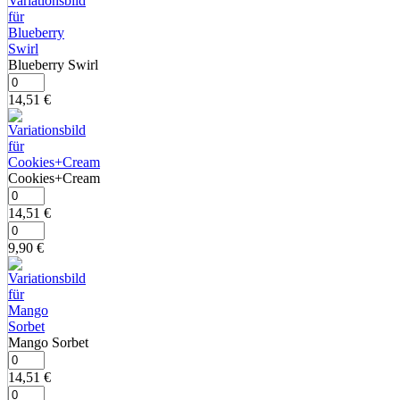
Blueberry Swirl
14,51
€
Cookies+Cream
14,51
€
9,90
€
Mango Sorbet
14,51
€