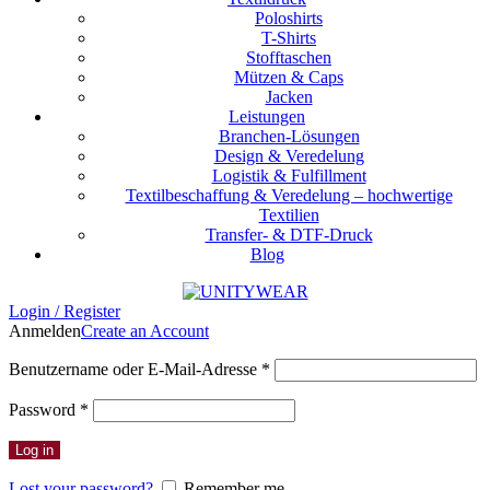
Poloshirts
T-Shirts
Stofftaschen
Mützen & Caps
Jacken
Leistungen
Branchen-Lösungen
Design & Veredelung
Logistik & Fulfillment
Textilbeschaffung & Veredelung – hochwertige
Textilien
Transfer- & DTF-Druck
Blog
Login / Register
Anmelden
Create an Account
Erforderlich
Benutzername oder E-Mail-Adresse
*
Erforderlich
Password
*
Log in
Lost your password?
Remember me