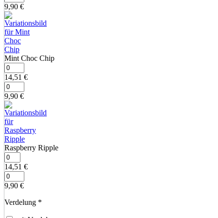
9,90
€
Mint Choc Chip
14,51
€
9,90
€
Raspberry Ripple
14,51
€
9,90
€
Verdelung
*