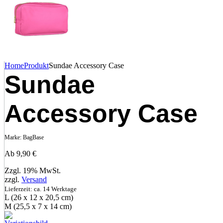
Home
Produkt
Sundae Accessory Case
Sundae
Accessory Case
Marke:
BagBase
Ab
9,90
€
Zzgl. 19% MwSt.
zzgl.
Versand
Lieferzeit: ca. 14 Werktage
L (26 x 12 x 20,5 cm)
M (25,5 x 7 x 14 cm)