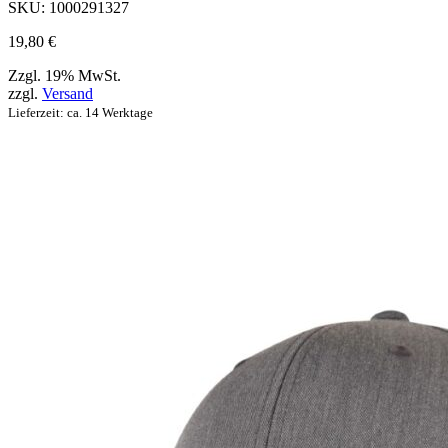
Produktseite
SKU:
1000291327
ausgewählt
werden
19,80
€
können
Zzgl. 19% MwSt.
zzgl.
Versand
Lieferzeit: ca. 14 Werktage