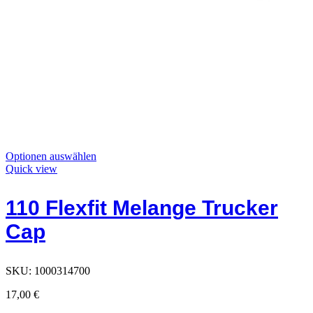
Dieses
Optionen auswählen
Produkt
Quick view
hat
Optionen,
110 Flexfit Melange Trucker
die
auf
Cap
der
Produktseite
ausgewählt
werden
SKU:
1000314700
können
17,00
€