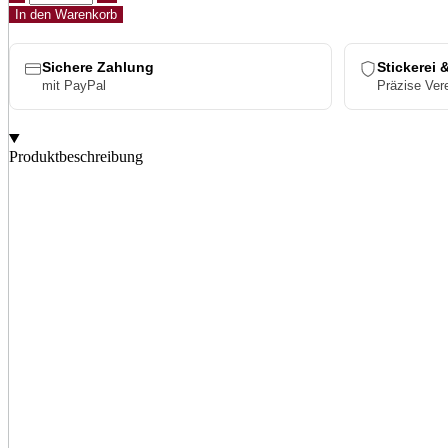
Shopper
In den Warenkorb
Menge
Sichere Zahlung
Stickerei 
mit PayPal
Präzise Ver
Produktbeschreibung