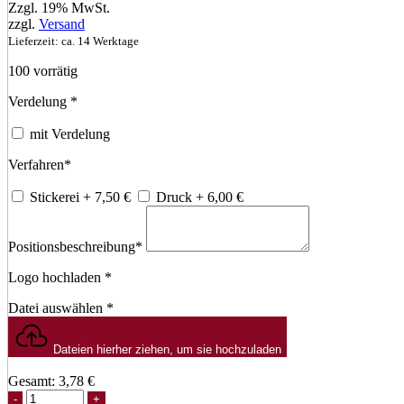
Zzgl. 19% MwSt.
zzgl.
Versand
Lieferzeit: ca. 14 Werktage
100 vorrätig
Verdelung
*
mit Verdelung
Verfahren
*
Stickerei
+ 7,50
€
Druck
+ 6,00
€
Positionsbeschreibung
*
Logo hochladen
*
Datei auswählen
*
Dateien hierher ziehen, um sie hochzuladen
Gesamt:
3,78
€
Sublimation