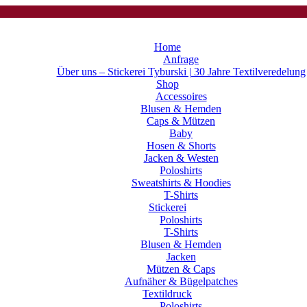
Home
Anfrage
Über uns – Stickerei Tyburski | 30 Jahre Textilveredelung
Shop
Accessoires
Blusen & Hemden
Caps & Mützen
Baby
Hosen & Shorts
Jacken & Westen
Poloshirts
Sweatshirts & Hoodies
T-Shirts
Stickerei
Poloshirts
T-Shirts
Blusen & Hemden
Jacken
Mützen & Caps
Aufnäher & Bügelpatches
Textildruck
Poloshirts