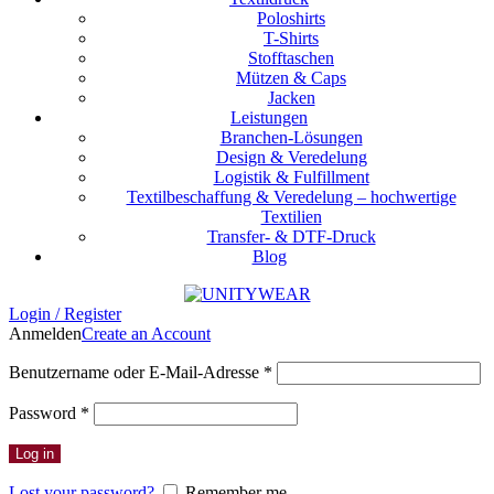
Poloshirts
T-Shirts
Stofftaschen
Mützen & Caps
Jacken
Leistungen
Branchen-Lösungen
Design & Veredelung
Logistik & Fulfillment
Textilbeschaffung & Veredelung – hochwertige
Textilien
Transfer- & DTF-Druck
Blog
Login / Register
Anmelden
Create an Account
Erforderlich
Benutzername oder E-Mail-Adresse
*
Erforderlich
Password
*
Log in
Lost your password?
Remember me