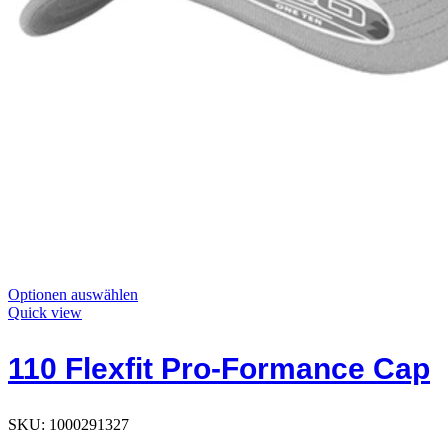
Dieses
Optionen auswählen
Produkt
Quick view
hat
Optionen,
110 Flexfit Pro-Formance Cap
die
auf
der
Produktseite
SKU:
1000291327
ausgewählt