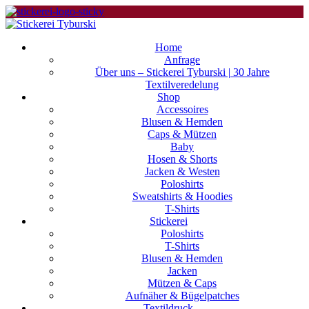
Home
Anfrage
Über uns – Stickerei Tyburski | 30 Jahre
Textilveredelung
Shop
Accessoires
Blusen & Hemden
Caps & Mützen
Baby
Hosen & Shorts
Jacken & Westen
Poloshirts
Sweatshirts & Hoodies
T-Shirts
Stickerei
Poloshirts
T-Shirts
Blusen & Hemden
Jacken
Mützen & Caps
Aufnäher & Bügelpatches
Textildruck