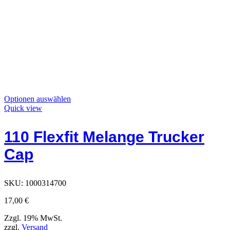
Dieses
Optionen auswählen
Produkt
Quick view
hat
Optionen,
110 Flexfit Melange Trucker
die
auf
Cap
der
Produktseite
ausgewählt
werden
SKU:
1000314700
können
17,00
€
Zzgl. 19% MwSt.
zzgl.
Versand