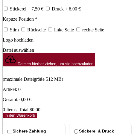
Stickerei
+ 7,50
€
Druck
+ 6,00
€
Kapuze Position
*
Stirn
Rückseite
linke Seite
rechte Seite
Logo hochladen
Datei auswählen
Dateien hierher ziehen, um sie hochzuladen
(maximale Dateigröße 512 MB)
Artikel
:
0
Gesamt
:
0,00
€
0 Items, Total $0.00
In den Warenkorb
Sichere Zahlung
Stickerei & Druck