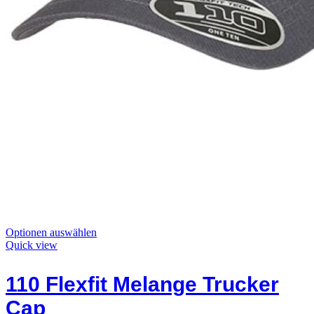
Dieses
Optionen auswählen
Produkt
Quick view
hat
Optionen,
110 Flexfit Melange Trucker
die
auf
Cap
der