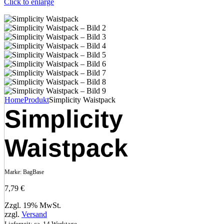
Click to enlarge
Home
Produkt
Simplicity Waistpack
Simplicity
Waistpack
Marke:
BagBase
7,79
€
Zzgl. 19% MwSt.
zzgl.
Versand
Lieferzeit: ca. 14 Werktage