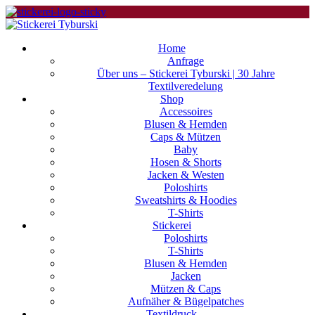
Home
Anfrage
Über uns – Stickerei Tyburski | 30 Jahre
Textilveredelung
Shop
Accessoires
Blusen & Hemden
Caps & Mützen
Baby
Hosen & Shorts
Jacken & Westen
Poloshirts
Sweatshirts & Hoodies
T-Shirts
Stickerei
Poloshirts
T-Shirts
Blusen & Hemden
Jacken
Mützen & Caps
Aufnäher & Bügelpatches
Textildruck