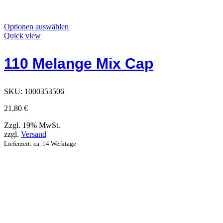
Dieses
Optionen auswählen
Produkt
Quick view
hat
Optionen,
110 Melange Mix Cap
die
auf
der
Produktseite
SKU:
1000353506
ausgewählt
werden
21,80
€
können
Zzgl. 19% MwSt.
zzgl.
Versand
Lieferzeit: ca. 14 Werktage