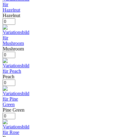
Hazelnut
Mushroom
Peach
Pine Green