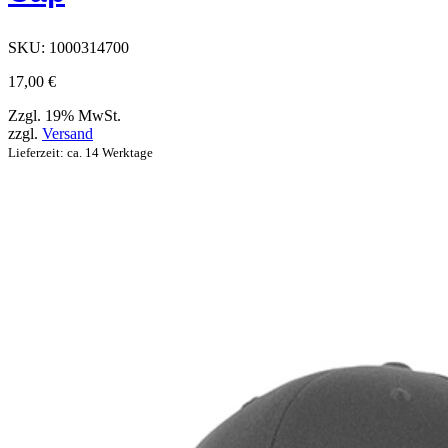
Produktseite
ausgewählt
werden
SKU:
1000314700
können
17,00
€
Zzgl. 19% MwSt.
zzgl.
Versand
Lieferzeit: ca. 14 Werktage