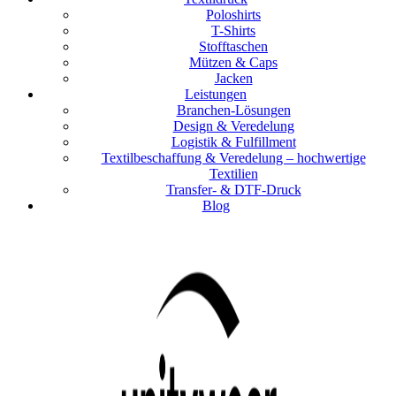
Poloshirts
T-Shirts
Stofftaschen
Mützen & Caps
Jacken
Leistungen
Branchen-Lösungen
Design & Veredelung
Logistik & Fulfillment
Textilbeschaffung & Veredelung – hochwertige
Textilien
Transfer- & DTF-Druck
Blog