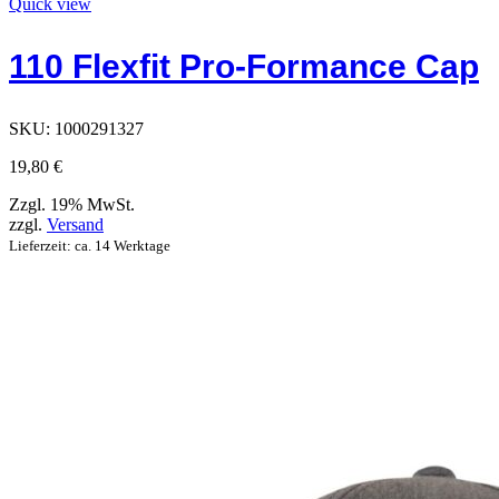
Produkt
Quick view
hat
Optionen,
110 Flexfit Pro-Formance Cap
die
auf
der
Produktseite
SKU:
1000291327
ausgewählt
werden
19,80
€
können
Zzgl. 19% MwSt.
zzgl.
Versand
Lieferzeit: ca. 14 Werktage