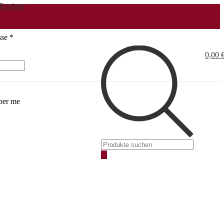
Register
Erforderlich
sse
*
0,00
er me
Products
search