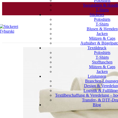
Poloshirts
Sweatshirts & Hoodi
T-Shirts
Stickerei
Poloshirts
T-Shirts
Blusen & Hemden
Jacken
Mützen & Caps
Aufnäher & Bügelpat
Textildruck
Poloshirts
T-Shirts
Stofftaschen
Mützen & Caps
Jacken
Leistungen
Branchen-Lösunge
Design & Veredelu
Logistik & Fulfillme
Textilbeschaffung & Veredelung – hoc
Transfer- & DTF-Dr
Blog