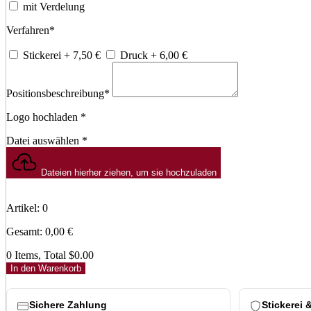
mit Verdelung
Verfahren
*
Stickerei
+ 7,50
€
Druck
+ 6,00
€
Positionsbeschreibung
*
Logo hochladen
*
Datei auswählen
*
Dateien hierher ziehen, um sie hochzuladen
Artikel
:
0
Gesamt
:
0,00
€
0 Items, Total $0.00
In den Warenkorb
Sichere Zahlung
Stickerei 