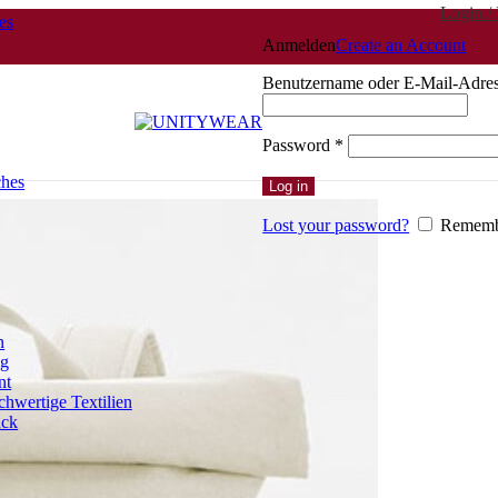
Login / 
es
Anmelden
Create an Account
Benutzername oder E-Mail-Adre
Erforderlich
Password
*
ches
Log in
Lost your password?
Rememb
n
ng
nt
hwertige Textilien
uck