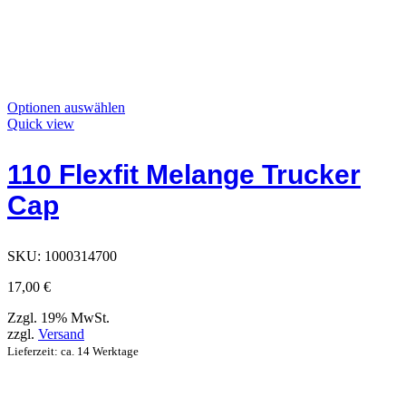
Dieses
Optionen auswählen
Produkt
Quick view
hat
Optionen,
110 Flexfit Melange Trucker
die
auf
Cap
der
Produktseite
ausgewählt
werden
SKU:
1000314700
können
17,00
€
Zzgl. 19% MwSt.
zzgl.
Versand
Lieferzeit: ca. 14 Werktage