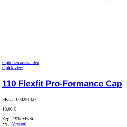
Dieses
Optionen auswählen
Produkt
Quick view
hat
Optionen,
110 Flexfit Pro-Formance Cap
die
auf
der
Produktseite
SKU:
1000291327
ausgewählt
werden
19,80
€
können
Zzgl. 19% MwSt.
zzgl.
Versand