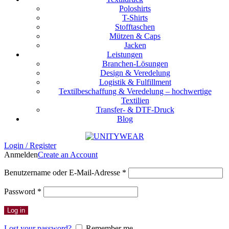
Poloshirts
T-Shirts
Stofftaschen
Mützen & Caps
Jacken
Leistungen
Branchen-Lösungen
Design & Veredelung
Logistik & Fulfillment
Textilbeschaffung & Veredelung – hochwertige
Textilien
Transfer- & DTF-Druck
Blog
Login / Register
Anmelden
Create an Account
Erforderlich
Benutzername oder E-Mail-Adresse
*
Erforderlich
Password
*
Log in
Lost your password?
Remember me