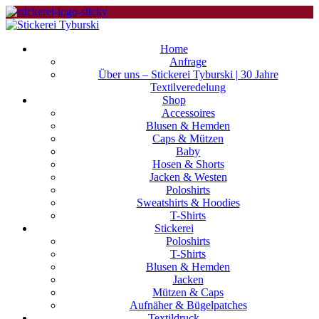
Home
Anfrage
Über uns – Stickerei Tyburski | 30 Jahre
Textilveredelung
Shop
Accessoires
Blusen & Hemden
Caps & Mützen
Baby
Hosen & Shorts
Jacken & Westen
Poloshirts
Sweatshirts & Hoodies
T-Shirts
Stickerei
Poloshirts
T-Shirts
Blusen & Hemden
Jacken
Mützen & Caps
Aufnäher & Bügelpatches
Textildruck