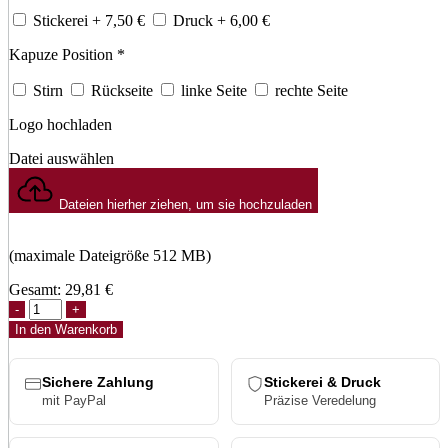
Stickerei
+ 7,50
€
Druck
+ 6,00
€
Kapuze Position
*
Stirn
Rückseite
linke Seite
rechte Seite
Logo hochladen
Datei auswählen
Dateien hierher ziehen, um sie hochzuladen
(maximale Dateigröße 512 MB)
Gesamt:
29,81
€
Sherpa
Check
In den Warenkorb
Bucket
Hat
Menge
Sichere Zahlung
Stickerei & Druck
mit PayPal
Präzise Veredelung