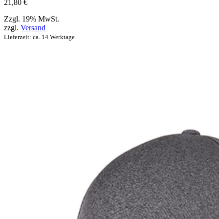
werden
21,80
€
können
Zzgl. 19% MwSt.
zzgl.
Versand
Lieferzeit: ca. 14 Werktage