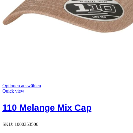
Dieses
Optionen auswählen
Produkt
Quick view
hat
Optionen,
110 Melange Mix Cap
die
auf
der
Produktseite
SKU:
1000353506
ausgewählt