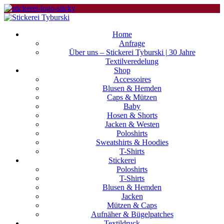
Home
Anfrage
Über uns – Stickerei Tyburski | 30 Jahre
Textilveredelung
Shop
Accessoires
Blusen & Hemden
Caps & Mützen
Baby
Hosen & Shorts
Jacken & Westen
Poloshirts
Sweatshirts & Hoodies
T-Shirts
Stickerei
Poloshirts
T-Shirts
Blusen & Hemden
Jacken
Mützen & Caps
Aufnäher & Bügelpatches
Textildruck