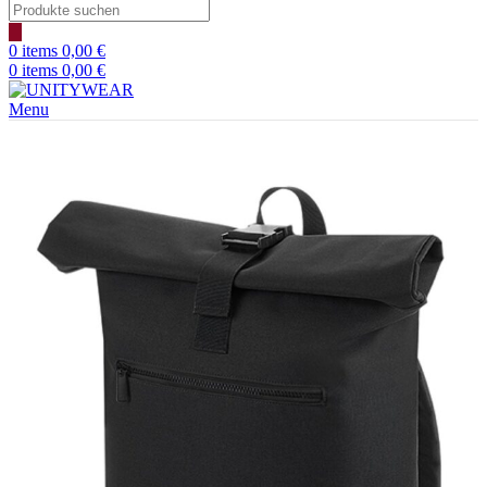
0
items
0,00
€
0
items
0,00
€
Menu