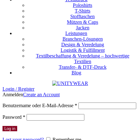
Poloshirts
T-Shirts
Stofftaschen
Mützen & Caps
Jacken
Leistungen
Branchen-Lösungen
Design & Veredelung
Logistik & Fulfillment
Textilbeschaffung & Veredelung – hochwertige
Textilien
Transfer- & DTF-Druck
Blog
Login / Register
Anmelden
Create an Account
Benutzername oder E-Mail-Adresse
*
Password
*
Log in
Lost your password?
Remember me