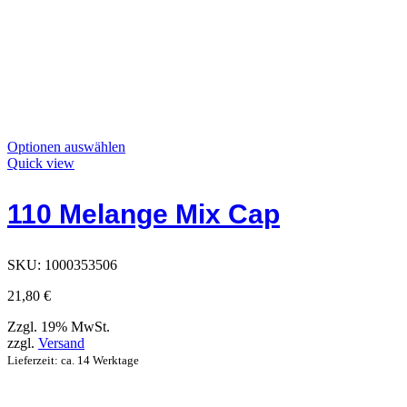
Dieses
Optionen auswählen
Produkt
Quick view
hat
Optionen,
110 Melange Mix Cap
die
auf
der
Produktseite
SKU:
1000353506
ausgewählt
werden
21,80
€
können
Zzgl. 19% MwSt.
zzgl.
Versand
Lieferzeit: ca. 14 Werktage