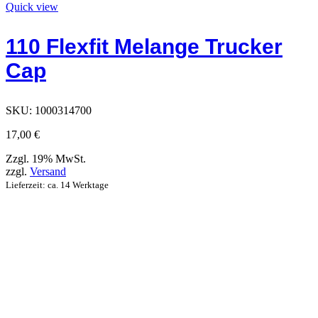
Produkt
Quick view
hat
Optionen,
110 Flexfit Melange Trucker
die
auf
Cap
der
Produktseite
ausgewählt
werden
SKU:
1000314700
können
17,00
€
Zzgl. 19% MwSt.
zzgl.
Versand
Lieferzeit: ca. 14 Werktage