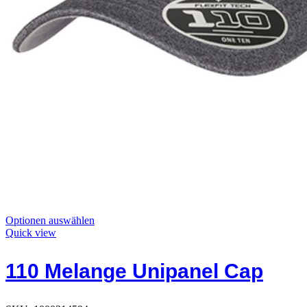
Dieses
Optionen auswählen
Produkt
Quick view
hat
Optionen,
110 Melange Unipanel Cap
die
auf
der
Produktseite