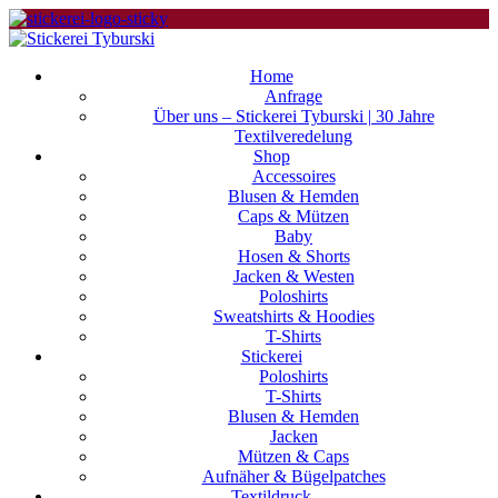
Home
Anfrage
Über uns – Stickerei Tyburski | 30 Jahre
Textilveredelung
Shop
Accessoires
Blusen & Hemden
Caps & Mützen
Baby
Hosen & Shorts
Jacken & Westen
Poloshirts
Sweatshirts & Hoodies
T-Shirts
Stickerei
Poloshirts
T-Shirts
Blusen & Hemden
Jacken
Mützen & Caps
Aufnäher & Bügelpatches
Textildruck