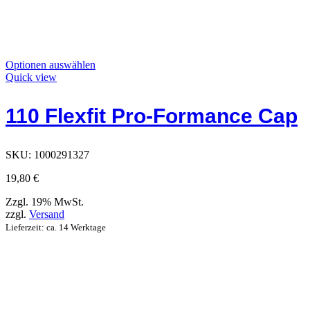
Dieses
Optionen auswählen
Produkt
Quick view
hat
Optionen,
110 Flexfit Pro-Formance Cap
die
auf
der
Produktseite
SKU:
1000291327
ausgewählt
werden
19,80
€
können
Zzgl. 19% MwSt.
zzgl.
Versand
Lieferzeit: ca. 14 Werktage