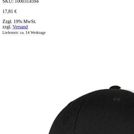
SKU:
1000314594
ausgewählt
werden
17,81
€
können
Zzgl. 19% MwSt.
zzgl.
Versand
Lieferzeit: ca. 14 Werktage