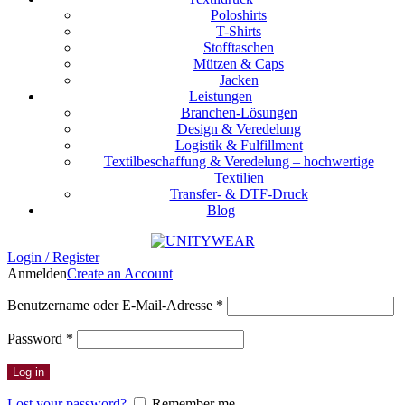
Poloshirts
T-Shirts
Stofftaschen
Mützen & Caps
Jacken
Leistungen
Branchen-Lösungen
Design & Veredelung
Logistik & Fulfillment
Textilbeschaffung & Veredelung – hochwertige
Textilien
Transfer- & DTF-Druck
Blog
Login / Register
Anmelden
Create an Account
Erforderlich
Benutzername oder E-Mail-Adresse
*
Erforderlich
Password
*
Log in
Lost your password?
Remember me