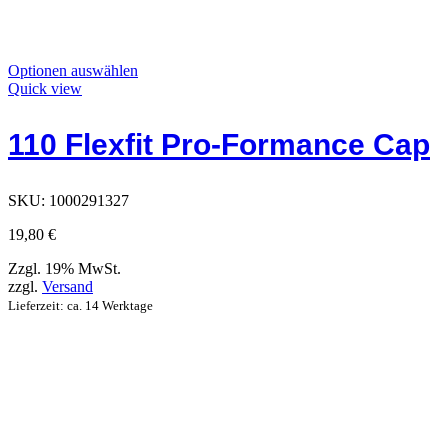
Dieses
Optionen auswählen
Produkt
Quick view
hat
Optionen,
110 Flexfit Pro-Formance Cap
die
auf
der
Produktseite
SKU:
1000291327
ausgewählt
werden
19,80
€
können
Zzgl. 19% MwSt.
zzgl.
Versand
Lieferzeit: ca. 14 Werktage