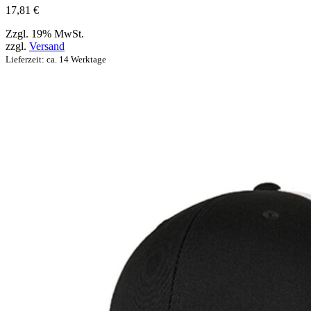
werden
17,81
€
können
Zzgl. 19% MwSt.
zzgl.
Versand
Lieferzeit: ca. 14 Werktage