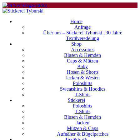
Home
Anfrage
Über uns – Stickerei Tyburski | 30 Jahre
Textilveredelung
Shop
Accessoires
Blusen & Hemden
Caps & Mützen
Baby
Hosen & Shorts
Jacken & Westen
Poloshirts
Sweatshirts & Hoodies
T-Shirts
Stickerei
Poloshirts
T-Shirts
Blusen & Hemden
Jacken
Mützen & Caps
Aufnäher & Bügelpatches
Textildruck