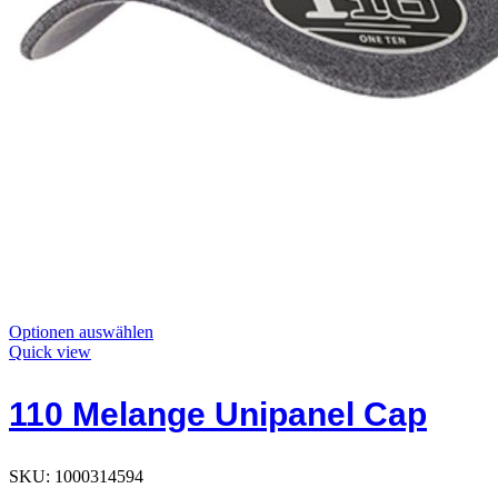
Dieses
Optionen auswählen
Produkt
Quick view
hat
Optionen,
110 Melange Unipanel Cap
die
auf
der
Produktseite
SKU:
1000314594
ausgewählt