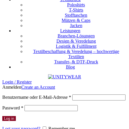
Poloshirts
T-Shirts
Stofftaschen
Mützen & Caps
Jacken
Leistungen
Branchen-Lösungen
Design & Veredelung
Logistik & Fulfillment
Textilbeschaffung & Veredelung – hochwertige
Textilien
Transfer- & DTF-Druck
Blog
Login / Register
Anmelden
Create an Account
Erforderlich
Benutzername oder E-Mail-Adresse
*
Erforderlich
Password
*
Log in
Lost your password?
Remember me