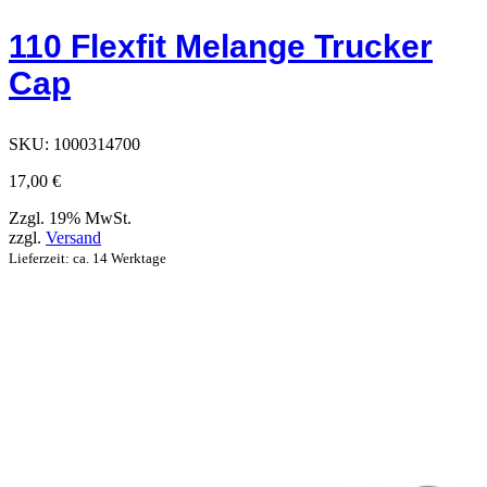
hat
Optionen,
110 Flexfit Melange Trucker
die
auf
Cap
der
Produktseite
ausgewählt
werden
SKU:
1000314700
können
17,00
€
Zzgl. 19% MwSt.
zzgl.
Versand
Lieferzeit: ca. 14 Werktage