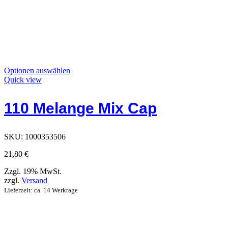
Dieses
Optionen auswählen
Produkt
Quick view
hat
Optionen,
110 Melange Mix Cap
die
auf
der
Produktseite
SKU:
1000353506
ausgewählt
werden
21,80
€
können
Zzgl. 19% MwSt.
zzgl.
Versand
Lieferzeit: ca. 14 Werktage