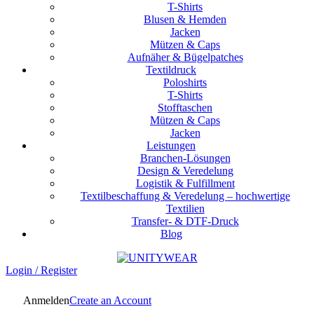
T-Shirts
Blusen & Hemden
Jacken
Mützen & Caps
Aufnäher & Bügelpatches
Textildruck
Poloshirts
T-Shirts
Stofftaschen
Mützen & Caps
Jacken
Leistungen
Branchen-Lösungen
Design & Veredelung
Logistik & Fulfillment
Textilbeschaffung & Veredelung – hochwertige
Textilien
Transfer- & DTF-Druck
Blog
Login / Register
Anmelden
Create an Account