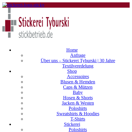
Home
Anfrage
Über uns – Stickerei Tyburski | 30 Jahre
Textilveredelung
Shop
Accessoires
Blusen & Hemden
Caps & Mützen
Baby
Hosen & Shorts
Jacken & Westen
Poloshirts
Sweatshirts & Hoodies
T-Shirts
Stickerei
Poloshirts