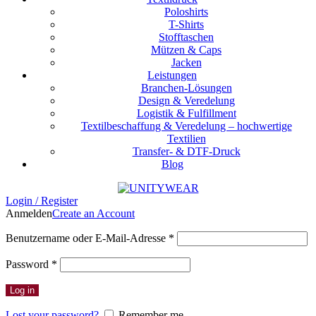
Poloshirts
T-Shirts
Stofftaschen
Mützen & Caps
Jacken
Leistungen
Branchen-Lösungen
Design & Veredelung
Logistik & Fulfillment
Textilbeschaffung & Veredelung – hochwertige
Textilien
Transfer- & DTF-Druck
Blog
Login / Register
Anmelden
Create an Account
Erforderlich
Benutzername oder E-Mail-Adresse
*
Erforderlich
Password
*
Log in
Lost your password?
Remember me