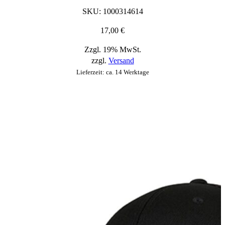
die
SKU:
1000314614
auf
der
17,00
€
Produktseite
Zzgl. 19% MwSt.
ausgewählt
zzgl.
Versand
werden
können
Lieferzeit: ca. 14 Werktage