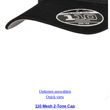
Dieses
Optionen auswählen
Produkt
Quick view
hat
110 Mesh 2-Tone Cap
Optionen,