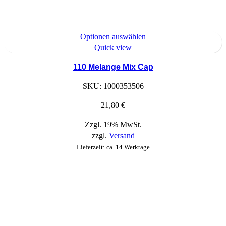
Dieses
Optionen auswählen
Produkt
Quick view
hat
110 Melange Mix Cap
Optionen,
die
SKU:
1000353506
auf
der
21,80
€
Produktseite
Zzgl. 19% MwSt.
ausgewählt
zzgl.
Versand
werden
können
Lieferzeit: ca. 14 Werktage