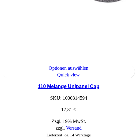
Dieses
Optionen auswählen
Produkt
Quick view
hat
110 Melange Unipanel Cap
Optionen,
die
SKU:
1000314594
auf
der
17,81
€
Produktseite
Zzgl. 19% MwSt.
ausgewählt
zzgl.
Versand
werden
können
Lieferzeit: ca. 14 Werktage