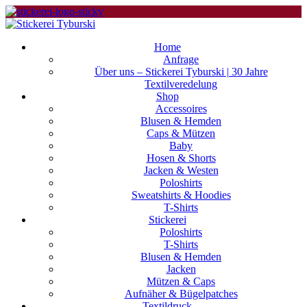
Home
Anfrage
Über uns – Stickerei Tyburski | 30 Jahre
Textilveredelung
Shop
Accessoires
Blusen & Hemden
Caps & Mützen
Baby
Hosen & Shorts
Jacken & Westen
Poloshirts
Sweatshirts & Hoodies
T-Shirts
Stickerei
Poloshirts
T-Shirts
Blusen & Hemden
Jacken
Mützen & Caps
Aufnäher & Bügelpatches
Textildruck