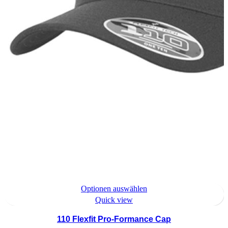
Dieses
Optionen auswählen
Produkt
Quick view
hat
110 Flexfit Pro-Formance Cap
Optionen,