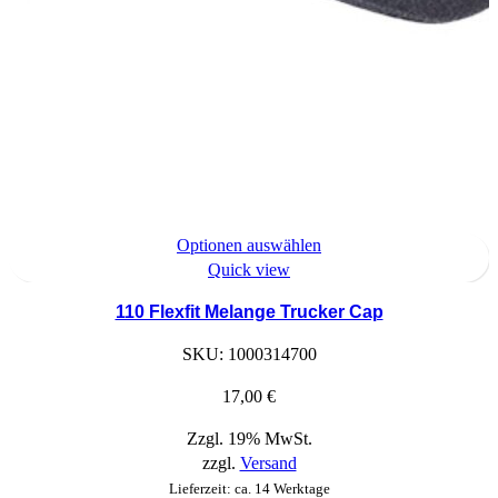
Dieses
Optionen auswählen
Produkt
Quick view
hat
110 Flexfit Melange Trucker Cap
Optionen,
die
SKU:
1000314700
auf
der
17,00
€
Produktseite
Zzgl. 19% MwSt.
ausgewählt
zzgl.
Versand
werden
können
Lieferzeit: ca. 14 Werktage