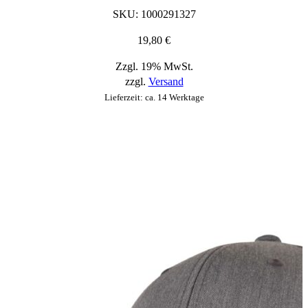
die
SKU:
1000291327
auf
der
19,80
€
Produktseite
Zzgl. 19% MwSt.
ausgewählt
zzgl.
Versand
werden
können
Lieferzeit: ca. 14 Werktage