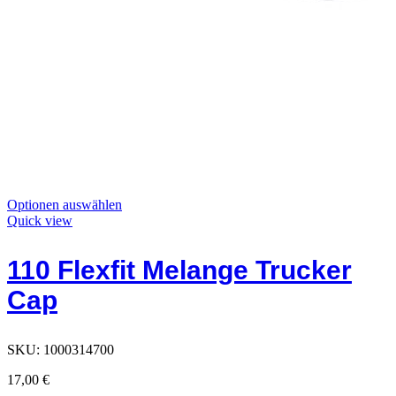
Dieses
Optionen auswählen
Produkt
Quick view
hat
Optionen,
110 Flexfit Melange Trucker
die
auf
Cap
der
Produktseite
ausgewählt
werden
SKU:
1000314700
können
17,00
€