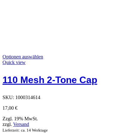
Dieses
Optionen auswählen
Produkt
Quick view
hat
Optionen,
110 Mesh 2-Tone Cap
die
auf
der
Produktseite
SKU:
1000314614
ausgewählt
werden
17,00
€
können
Zzgl. 19% MwSt.
zzgl.
Versand
Lieferzeit: ca. 14 Werktage