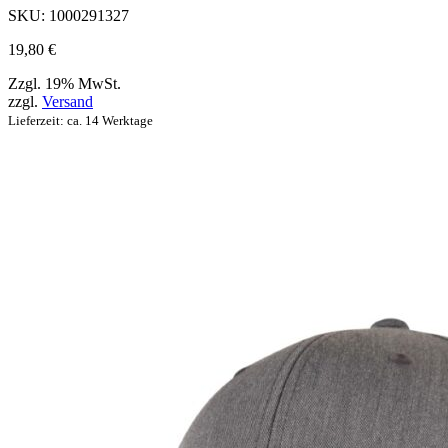
Produktseite
SKU:
1000291327
ausgewählt
werden
19,80
€
können
Zzgl. 19% MwSt.
zzgl.
Versand
Lieferzeit: ca. 14 Werktage