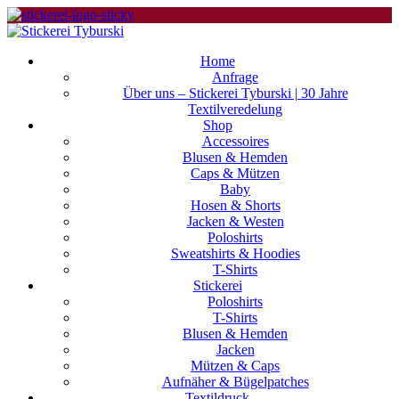
Home
Anfrage
Über uns – Stickerei Tyburski | 30 Jahre
Textilveredelung
Shop
Accessoires
Blusen & Hemden
Caps & Mützen
Baby
Hosen & Shorts
Jacken & Westen
Poloshirts
Sweatshirts & Hoodies
T-Shirts
Stickerei
Poloshirts
T-Shirts
Blusen & Hemden
Jacken
Mützen & Caps
Aufnäher & Bügelpatches
Textildruck