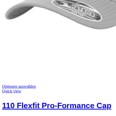
Dieses
Optionen auswählen
Produkt
Quick view
hat
Optionen,
110 Flexfit Pro-Formance Cap
die
auf
der