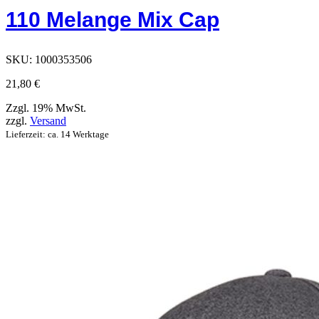
Optionen,
110 Melange Mix Cap
die
auf
der
Produktseite
SKU:
1000353506
ausgewählt
werden
21,80
€
können
Zzgl. 19% MwSt.
zzgl.
Versand
Lieferzeit: ca. 14 Werktage