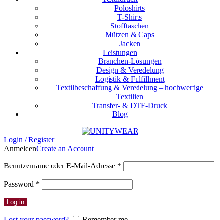
Poloshirts
T-Shirts
Stofftaschen
Mützen & Caps
Jacken
Leistungen
Branchen-Lösungen
Design & Veredelung
Logistik & Fulfillment
Textilbeschaffung & Veredelung – hochwertige
Textilien
Transfer- & DTF-Druck
Blog
Login / Register
Anmelden
Create an Account
Erforderlich
Benutzername oder E-Mail-Adresse
*
Erforderlich
Password
*
Log in
Lost your password?
Remember me