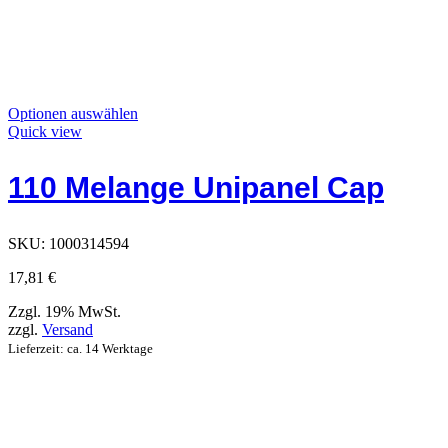
Dieses
Optionen auswählen
Produkt
Quick view
hat
Optionen,
110 Melange Unipanel Cap
die
auf
der
Produktseite
SKU:
1000314594
ausgewählt
werden
17,81
€
können
Zzgl. 19% MwSt.
zzgl.
Versand
Lieferzeit: ca. 14 Werktage