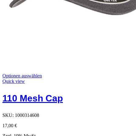
Dieses
Optionen auswählen
Produkt
Quick view
hat
Optionen,
110 Mesh Cap
die
auf
der
Produktseite
SKU:
1000314608
ausgewählt
werden
17,00
€
können
Zzgl. 19% MwSt.