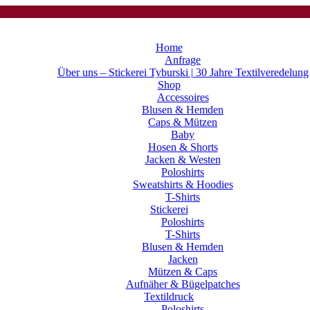
Home
Anfrage
Über uns – Stickerei Tyburski | 30 Jahre Textilveredelung
Shop
Accessoires
Blusen & Hemden
Caps & Mützen
Baby
Hosen & Shorts
Jacken & Westen
Poloshirts
Sweatshirts & Hoodies
T-Shirts
Stickerei
Poloshirts
T-Shirts
Blusen & Hemden
Jacken
Mützen & Caps
Aufnäher & Bügelpatches
Textildruck
Poloshirts