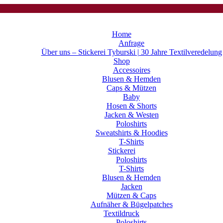
Home
Anfrage
Über uns – Stickerei Tyburski | 30 Jahre Textilveredelung
Shop
Accessoires
Blusen & Hemden
Caps & Mützen
Baby
Hosen & Shorts
Jacken & Westen
Poloshirts
Sweatshirts & Hoodies
T-Shirts
Stickerei
Poloshirts
T-Shirts
Blusen & Hemden
Jacken
Mützen & Caps
Aufnäher & Bügelpatches
Textildruck
Poloshirts