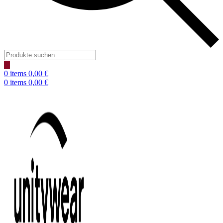
Products
search
0
items
0,00
€
0
items
0,00
€