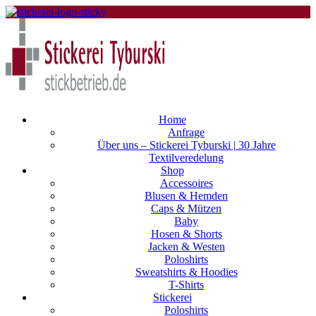
Home
Anfrage
Über uns – Stickerei Tyburski | 30 Jahre
Textilveredelung
Shop
Accessoires
Blusen & Hemden
Caps & Mützen
Baby
Hosen & Shorts
Jacken & Westen
Poloshirts
Sweatshirts & Hoodies
T-Shirts
Stickerei
Poloshirts