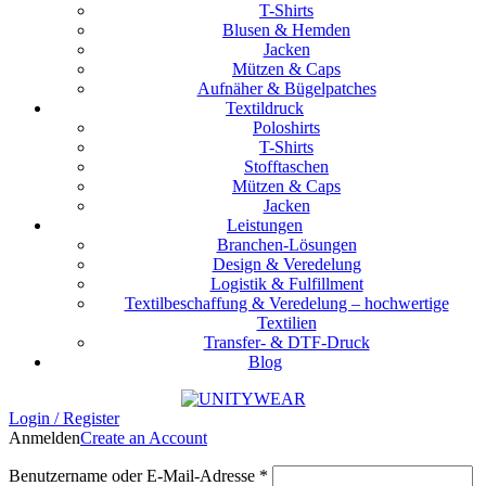
T-Shirts
Blusen & Hemden
Jacken
Mützen & Caps
Aufnäher & Bügelpatches
Textildruck
Poloshirts
T-Shirts
Stofftaschen
Mützen & Caps
Jacken
Leistungen
Branchen-Lösungen
Design & Veredelung
Logistik & Fulfillment
Textilbeschaffung & Veredelung – hochwertige
Textilien
Transfer- & DTF-Druck
Blog
Login / Register
Anmelden
Create an Account
Erforderlich
Benutzername oder E-Mail-Adresse
*