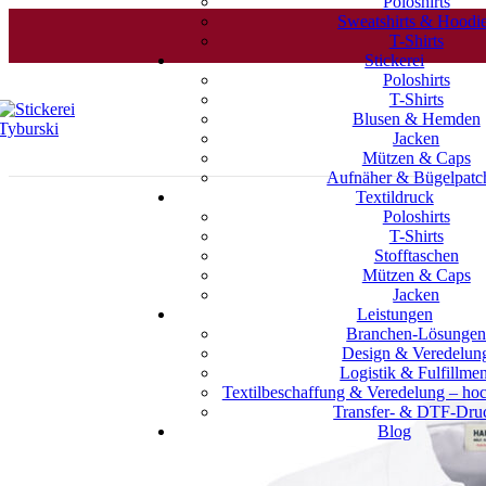
Poloshirts
Sweatshirts & Hoodi
T-Shirts
Stickerei
Poloshirts
T-Shirts
Blusen & Hemden
Jacken
Mützen & Caps
Aufnäher & Bügelpatc
Textildruck
Poloshirts
T-Shirts
Stofftaschen
Mützen & Caps
Jacken
Leistungen
Branchen-Lösunge
Design & Veredelun
Logistik & Fulfillmen
Textilbeschaffung & Veredelung – hoc
Transfer- & DTF-Dru
Blog