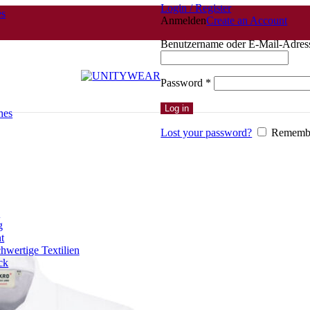
Login / Register
es
Anmelden
Create an Account
Benutzername oder E-Mail-Adre
Erforderlich
Password
*
Log in
hes
Lost your password?
Rememb
n
g
t
hwertige Textilien
ck