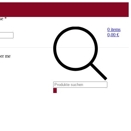
Erforderlich
sse
*
0
items
0,00
€
er me
Products
search