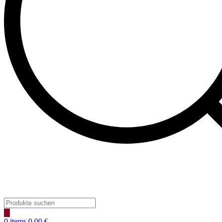
0
items
0,00
€