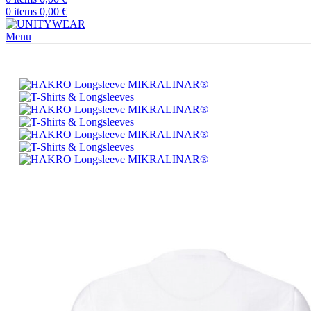
0
items
0,00
€
Menu