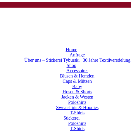
Home
Anfrage
Über uns – Stickerei Tyburski | 30 Jahre Textilveredelung
Shop
Accessoires
Blusen & Hemden
Caps & Mützen
Baby
Hosen & Shorts
Jacken & Westen
Poloshirts
Sweatshirts & Hoodies
T-Shirts
Stickerei
Poloshirts
T-Shirts