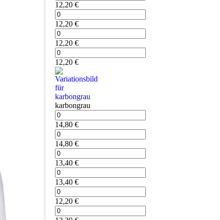
12,20
€
12,20
€
12,20
€
12,20
€
karbongrau
14,80
€
14,80
€
13,40
€
13,40
€
12,20
€