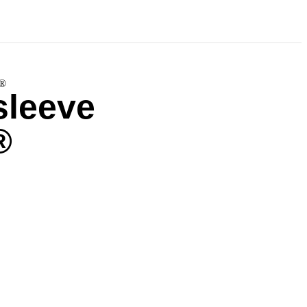
R®
leeve
®