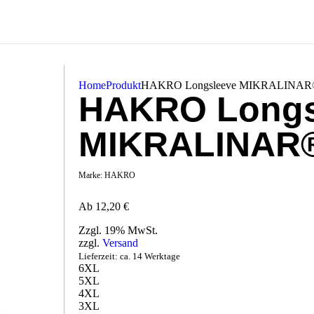
Home
Produkt
HAKRO Longsleeve MIKRALINA
HAKRO Longs
MIKRALINAR
Marke:
HAKRO
Ab
12,20
€
Zzgl. 19% MwSt.
zzgl.
Versand
Lieferzeit: ca. 14 Werktage
6XL
5XL
4XL
3XL