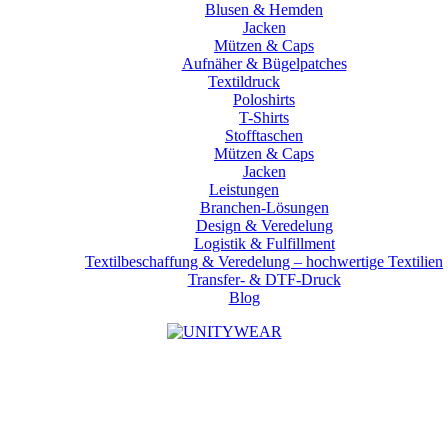
Blusen & Hemden
Jacken
Mützen & Caps
Aufnäher & Bügelpatches
Textildruck
Poloshirts
T-Shirts
Stofftaschen
Mützen & Caps
Jacken
Leistungen
Branchen-Lösungen
Design & Veredelung
Logistik & Fulfillment
Textilbeschaffung & Veredelung – hochwertige Textilien
Transfer- & DTF-Druck
Blog