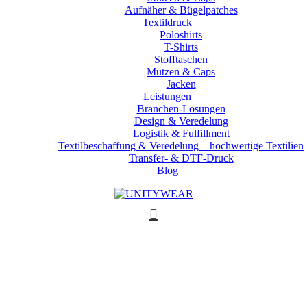
Aufnäher & Bügelpatches
Textildruck
Poloshirts
T-Shirts
Stofftaschen
Mützen & Caps
Jacken
Leistungen
Branchen-Lösungen
Design & Veredelung
Logistik & Fulfillment
Textilbeschaffung & Veredelung – hochwertige Textilien
Transfer- & DTF-Druck
Blog