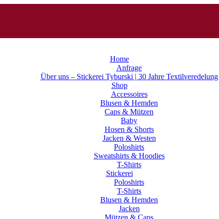
Home
Anfrage
Über uns – Stickerei Tyburski | 30 Jahre Textilveredelung
Shop
Accessoires
Blusen & Hemden
Caps & Mützen
Baby
Hosen & Shorts
Jacken & Westen
Poloshirts
Sweatshirts & Hoodies
T-Shirts
Stickerei
Poloshirts
T-Shirts
Blusen & Hemden
Jacken
Mützen & Caps