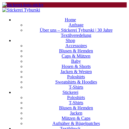
Home
Anfrage
Über uns – Stickerei Tyburski | 30 Jahre
Textilveredelung
Shop
Accessoires
Blusen & Hemden
Caps & Mützen
Baby
Hosen & Shorts
Jacken & Westen
Poloshirts
Sweatshirts & Hoodies
T-Shirts
Stickerei
Poloshirts
T-Shirts
Blusen & Hemden
Jacken
Mützen & Caps
Aufnäher & Bügelpatches
Textildruck