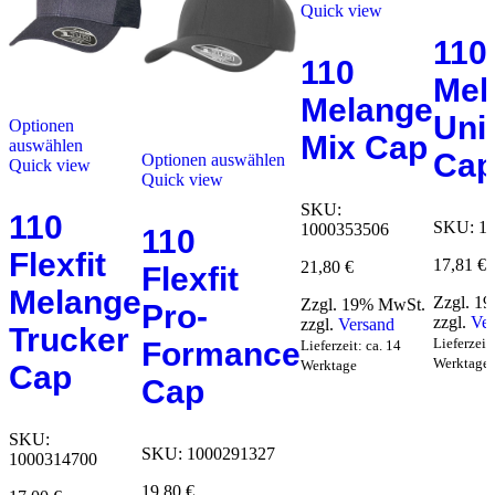
Quick view
110
110
Mel
Melange
Uni
Optionen
Mix Cap
auswählen
Ca
Optionen auswählen
Quick view
Quick view
SKU:
110
SKU:
1
1000353506
110
Flexfit
17,81
€
21,80
€
Flexfit
Melange
Zzgl. 1
Zzgl. 19% MwSt.
Pro-
zzgl.
Ver
zzgl.
Versand
Trucker
Lieferzeit:
Formance
Lieferzeit: ca. 14
Werktage
Werktage
Cap
Cap
SKU:
SKU:
1000291327
1000314700
19,80
€