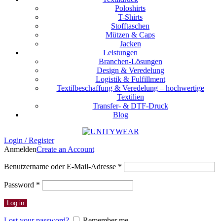
Poloshirts
T-Shirts
Stofftaschen
Mützen & Caps
Jacken
Leistungen
Branchen-Lösungen
Design & Veredelung
Logistik & Fulfillment
Textilbeschaffung & Veredelung – hochwertige
Textilien
Transfer- & DTF-Druck
Blog
Login / Register
Anmelden
Create an Account
Benutzername oder E-Mail-Adresse
*
Password
*
Log in
Lost your password?
Remember me