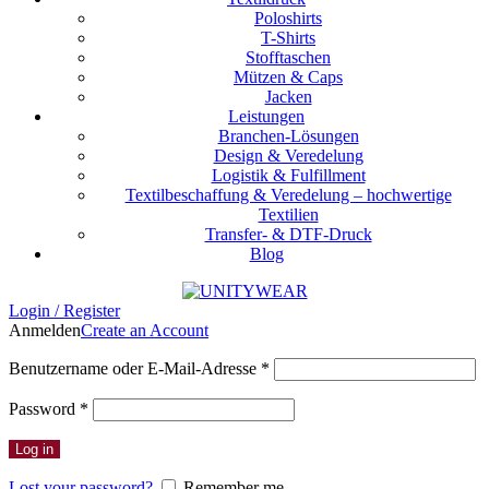
Poloshirts
T-Shirts
Stofftaschen
Mützen & Caps
Jacken
Leistungen
Branchen-Lösungen
Design & Veredelung
Logistik & Fulfillment
Textilbeschaffung & Veredelung – hochwertige
Textilien
Transfer- & DTF-Druck
Blog
Login / Register
Anmelden
Create an Account
Erforderlich
Benutzername oder E-Mail-Adresse
*
Erforderlich
Password
*
Log in
Lost your password?
Remember me