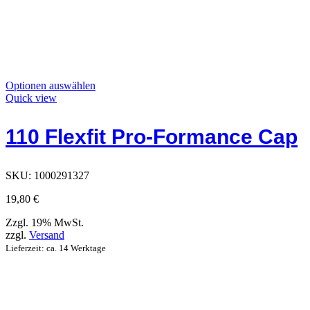
Dieses
Optionen auswählen
Produkt
Quick view
hat
Optionen,
110 Flexfit Pro-Formance Cap
die
auf
der
Produktseite
SKU:
1000291327
ausgewählt
werden
19,80
€
können
Zzgl. 19% MwSt.
zzgl.
Versand
Lieferzeit: ca. 14 Werktage