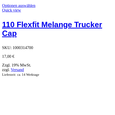
Dieses
Optionen auswählen
Produkt
Quick view
hat
Optionen,
110 Flexfit Melange Trucker
die
auf
Cap
der
Produktseite
ausgewählt
werden
SKU:
1000314700
können
17,00
€
Zzgl. 19% MwSt.
zzgl.
Versand
Lieferzeit: ca. 14 Werktage