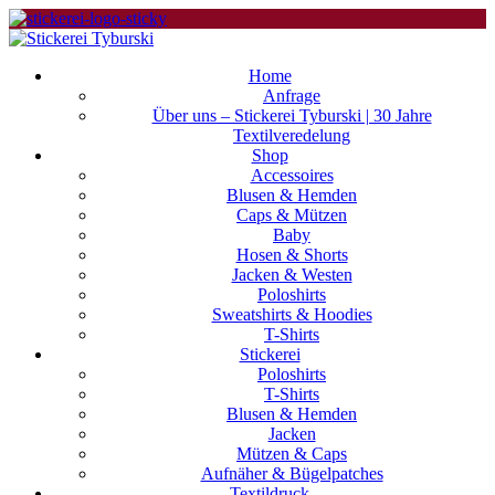
Home
Anfrage
Über uns – Stickerei Tyburski | 30 Jahre
Textilveredelung
Shop
Accessoires
Blusen & Hemden
Caps & Mützen
Baby
Hosen & Shorts
Jacken & Westen
Poloshirts
Sweatshirts & Hoodies
T-Shirts
Stickerei
Poloshirts
T-Shirts
Blusen & Hemden
Jacken
Mützen & Caps
Aufnäher & Bügelpatches
Textildruck